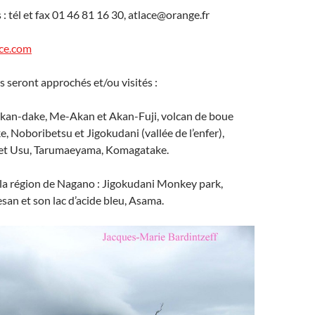
 tél et fax 01 46 81 16 30, atlace@orange.fr
ace.com
s seront approchés et/ou visités :
kan-dake, Me-Akan et Akan-Fuji, volcan de boue
, Noboribetsu et Jigokudani (vallée de l’enfer),
et Usu, Tarumaeyama, Komagatake.
la région de Nagano : Jigokudani Monkey park,
an et son lac d’acide bleu, Asama.