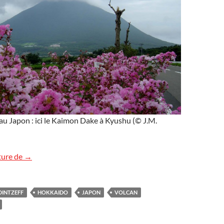
 au Japon : ici le Kaimon Dake à Kyushu (© J.M.
Voyage volcanologique au Japon
ture de
→
DINTZEFF
HOKKAIDO
JAPON
VOLCAN