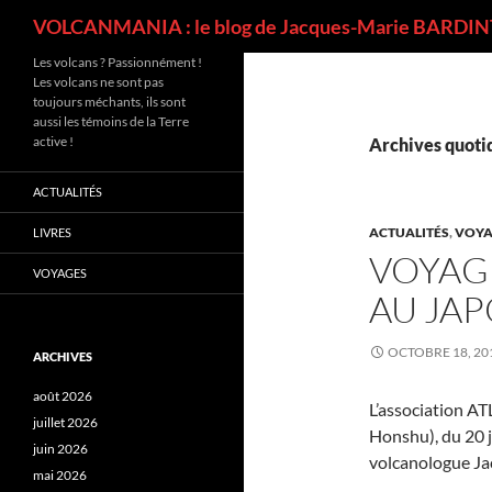
Recherche
VOLCANMANIA : le blog de Jacques-Marie BARDINT
Les volcans ? Passionnément !
Les volcans ne sont pas
toujours méchants, ils sont
aussi les témoins de la Terre
active !
Archives quotid
ACTUALITÉS
ACTUALITÉS
,
VOYA
LIVRES
VOYAG
VOYAGES
AU JA
OCTOBRE 18, 20
ARCHIVES
août 2026
L’association A
juillet 2026
Honshu), du 20 j
juin 2026
volcanologue Ja
mai 2026