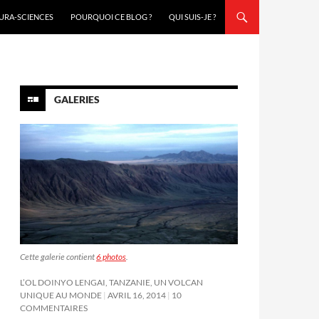
URA-SCIENCES
POURQUOI CE BLOG ?
QUI SUIS-JE ?
GALERIES
Cette galerie contient
6 photos
.
L’OL DOINYO LENGAI, TANZANIE, UN VOLCAN
UNIQUE AU MONDE
AVRIL 16, 2014
10
COMMENTAIRES