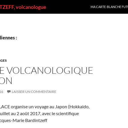
ALLER AU CONTENU
ZEFF, volcanologue
MA CARTE-BLANCHE FUT
iennes :
GES
E VOLCANOLOGIQUE
PON
16
LAISSER UN COMMENTAIRE
TLACE organise un voyage au Japon (Hokkaido,
uillet au 2 août 2017, avec le scientifique
cques-Marie Bardintzeff