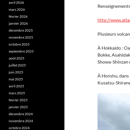
avril 2026
Renseignements :
mars 2026
février 2026
http://www.atl
janvier 2026
décembre 2025
Plusieurs volcan
novembre 2025
octobre 2025
À Hokkaido : Oa
septembre 2025
Bokke, Asahidake
août 2025
Showa-Shinzan 
juillet 2025
juin 2025
À Honshu, dans 
mai 2025
Kusatsu-Shiranes
avril 2025
mars 2025
février 2025
janvier 2025
décembre 2024
novembre 2024
octobre 2024