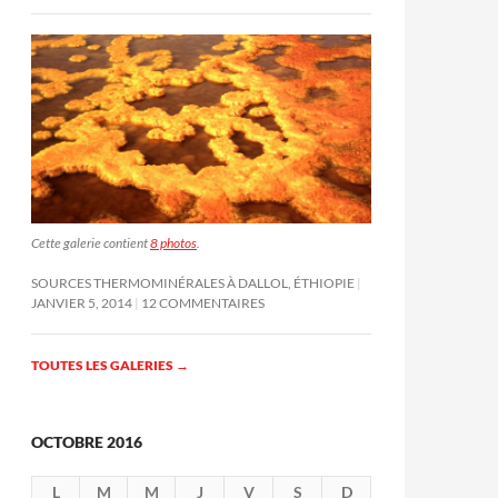
Cette galerie contient
8 photos
.
SOURCES THERMOMINÉRALES À DALLOL, ÉTHIOPIE
JANVIER 5, 2014
12 COMMENTAIRES
TOUTES LES GALERIES
→
OCTOBRE 2016
L
M
M
J
V
S
D