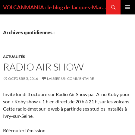
Recherche
VOLCANMANIA : le blog de Jacques-Marie BARDINTZEFF, volcanologue
ALLER
MENU
AU
PRINCI
CONTENU
Archives quotidiennes :
ACTUALITÉS
RADIO AIR SHOW
OCTOBRE 5, 2016
LAISSER UN COMMENTAIRE
Invité lundi 3 octobre sur Radio Air Show par Arno Koby pour
son « Koby show », 1 h en direct, de 20 h à 21 h, sur les volcans.
Cette radio émet sur le web à partir de ses studios installés à
Ivry-sur-Seine.
Réécouter l’émission :