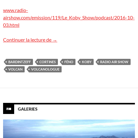
www.radio-
airshow.com/emission/119/Le_Koby_Show/podcast/2016-10-
03.html
Radio Air Show
Continuer la lecture de
→
BARDINTZEFF
CORTINES
FÉNO
KOBY
RADIO AIR SHOW
VOLCAN
VOLCANOLOGUE
GALERIES