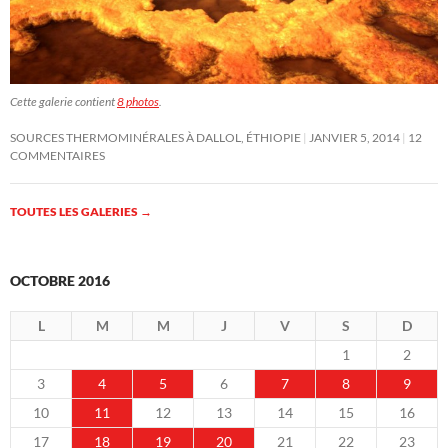
Cette galerie contient
8 photos
.
SOURCES THERMOMINÉRALES À DALLOL, ÉTHIOPIE
JANVIER 5, 2014
12
COMMENTAIRES
TOUTES LES GALERIES
→
OCTOBRE 2016
L
M
M
J
V
S
D
1
2
3
4
5
6
7
8
9
10
11
12
13
14
15
16
17
18
19
20
21
22
23