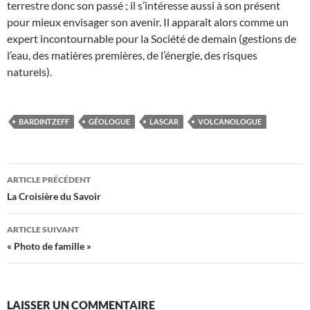
terrestre donc son passé ; il s’intéresse aussi à son présent
pour mieux envisager son avenir. Il apparaît alors comme un
expert incontournable pour la Société de demain (gestions de
l’eau, des matières premières, de l’énergie, des risques
naturels).
BARDINTZEFF
GÉOLOGUE
LASCAR
VOLCANOLOGUE
Navigation
ARTICLE PRÉCÉDENT
des
La Croisière du Savoir
articles
ARTICLE SUIVANT
« Photo de famille »
LAISSER UN COMMENTAIRE