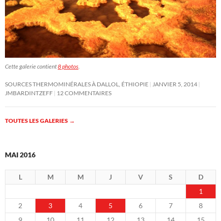
Cette galerie contient
8 photos
.
SOURCES THERMOMINÉRALES À DALLOL, ÉTHIOPIE
JANVIER 5, 2014
JMBARDINTZEFF
12 COMMENTAIRES
TOUTES LES GALERIES
→
MAI 2016
L
M
M
J
V
S
D
1
2
3
4
5
6
7
8
9
10
11
12
13
14
15