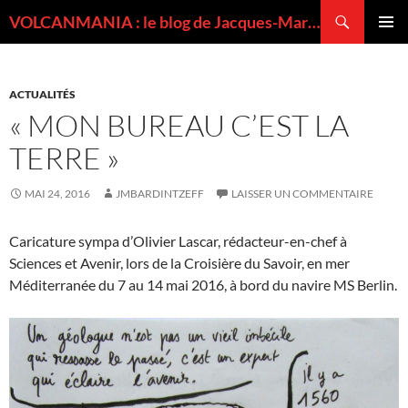
Recherche
VOLCANMANIA : le blog de Jacques-Marie BARDINTZEFF, volcanologue
ALLER
MENU
AU
PRINCI
CONTENU
ACTUALITÉS
« MON BUREAU C’EST LA
TERRE »
MAI 24, 2016
JMBARDINTZEFF
LAISSER UN COMMENTAIRE
Caricature sympa d’Olivier Lascar, rédacteur-en-chef à
Sciences et Avenir, lors de la Croisière du Savoir, en mer
Méditerranée du 7 au 14 mai 2016, à bord du navire MS Berlin.