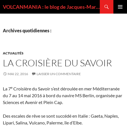
Recherche
VOLCANMANIA : le blog de Jacques-Marie BARDINTZEFF, volcanologue
ALLER
MENU
AU
PRINCI
CONTENU
Archives quotidiennes :
ACTUALITÉS
LA CROISIÈRE DU SAVOIR
MAI 22, 2016
LAISSER UN COMMENTAIRE
e
La 7
Croisière du Savoir s’est déroulée en mer Méditerranée
du 7 au 14 mai 2016 à bord du navire MS Berlin, organisée par
Sciences et Avenir et Plein Cap.
Des escales de rêve se sont succédé en Italie : Gaeta, Naples,
Lipari, Salina, Vulcano, Palerme, île d’Elbe.