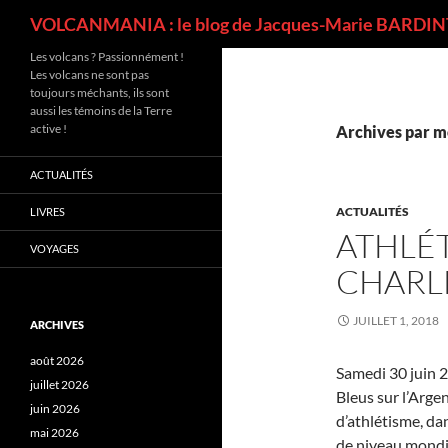
Recherche
VOLCANMANIA : le blog de Jacques-Marie BARDINT
Les volcans ? Passionnément !
Les volcans ne sont pas
toujours méchants, ils sont
aussi les témoins de la Terre
active !
Archives par mo
ACTUALITÉS
ACTUALITÉS
LIVRES
ATHLÉT
VOYAGES
CHARL
JUILLET 1, 2018
ARCHIVES
août 2026
Samedi 30 juin 20
juillet 2026
Bleus sur l’Arge
juin 2026
d’athlétisme, da
mai 2026
de niveau mondia