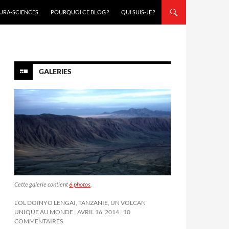
URA-SCIENCES
POURQUOI CE BLOG ?
QUI SUIS-JE ?
GALERIES
Cette galerie contient
6 photos
.
L’OL DOINYO LENGAI, TANZANIE, UN VOLCAN
UNIQUE AU MONDE
AVRIL 16, 2014
10
COMMENTAIRES