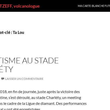
ALLER AU CONTENU
ZEFF, volcanologue
MA CARTE-BLANCHE FUT
t-clé : Ta Lou
ISME AU STADE
ÉTY
LAISSER UN COMMENTAIRE
18, en fin de journée, juste après la victoire des
ntine, s’est déroulé, au stade Charléty, un meeting
ns le cadre de la Ligue de diamant. Des performances
l y ont été enregistrées.