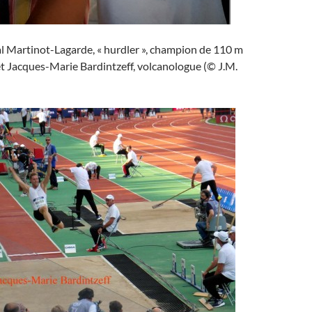
al Martinot-Lagarde, « hurdler », champion de 110 m
 et Jacques-Marie Bardintzeff, volcanologue (© J.M.