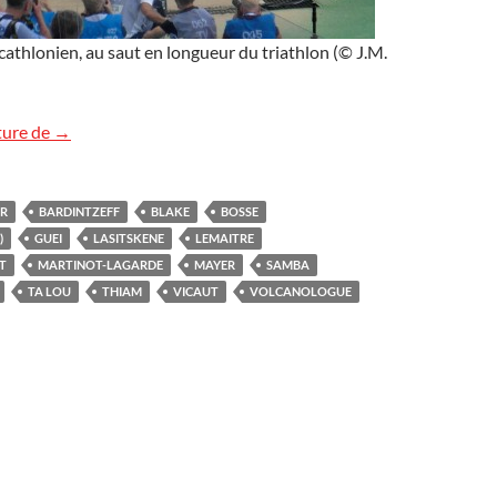
athlonien, au saut en longueur du triathlon (© J.M.
Athlétisme au stade Charléty
ture de
→
R
BARDINTZEFF
BLAKE
BOSSE
)
GUEI
LASITSKENE
LEMAITRE
T
MARTINOT-LAGARDE
MAYER
SAMBA
TA LOU
THIAM
VICAUT
VOLCANOLOGUE