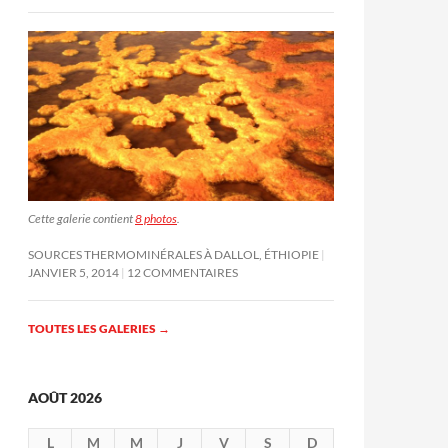
Cette galerie contient
8 photos
.
SOURCES THERMOMINÉRALES À DALLOL, ÉTHIOPIE
JANVIER 5, 2014
12 COMMENTAIRES
TOUTES LES GALERIES
→
AOÛT 2026
L
M
M
J
V
S
D