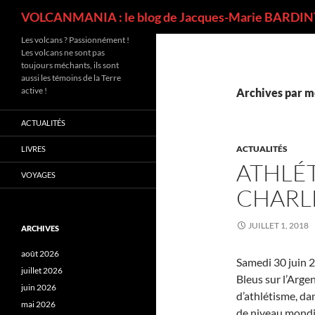
Recherche
VOLCANMANIA : le blog de Jacques-Marie BARDINT
Les volcans ? Passionnément !
Les volcans ne sont pas
toujours méchants, ils sont
aussi les témoins de la Terre
active !
Archives par mo
ACTUALITÉS
ACTUALITÉS
LIVRES
ATHLÉT
VOYAGES
CHARL
JUILLET 1, 2018
ARCHIVES
août 2026
Samedi 30 juin 20
juillet 2026
Bleus sur l’Arge
juin 2026
d’athlétisme, da
mai 2026
de niveau mondia