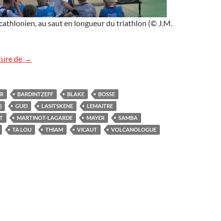
athlonien, au saut en longueur du triathlon (© J.M.
Athlétisme au stade Charléty
ture de
→
R
BARDINTZEFF
BLAKE
BOSSE
)
GUEI
LASITSKENE
LEMAITRE
T
MARTINOT-LAGARDE
MAYER
SAMBA
TA LOU
THIAM
VICAUT
VOLCANOLOGUE