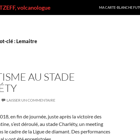
ALLER AU CONTENU
ZEFF, volcanologue
MA CARTE-BLANCHE FUT
t-clé : Lemaitre
ISME AU STADE
ÉTY
LAISSER UN COMMENTAIRE
18, en fin de journée, juste après la victoire des
ntine, s’est déroulé, au stade Charléty, un meeting
ns le cadre de la Ligue de diamant. Des performances
l y ont été enregistrées.