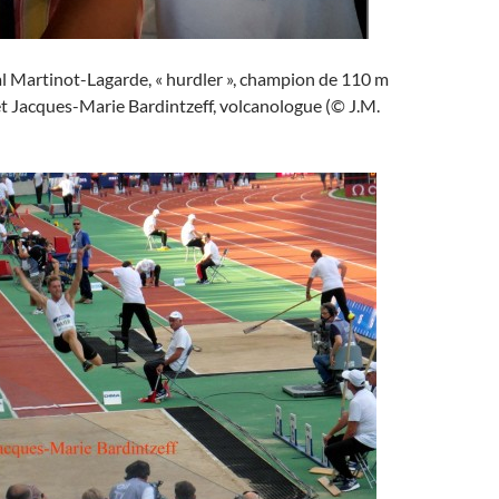
al Martinot-Lagarde, « hurdler », champion de 110 m
 et Jacques-Marie Bardintzeff, volcanologue (© J.M.