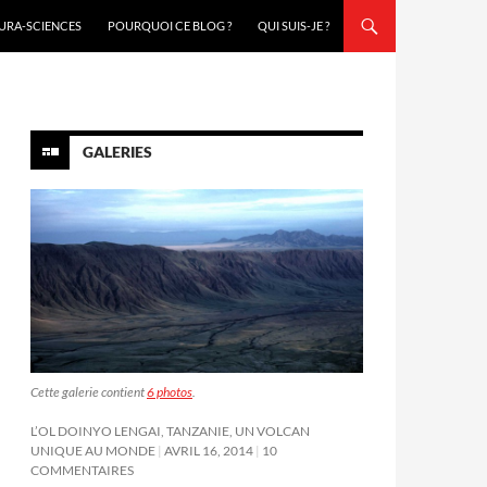
URA-SCIENCES
POURQUOI CE BLOG ?
QUI SUIS-JE ?
GALERIES
Cette galerie contient
6 photos
.
L’OL DOINYO LENGAI, TANZANIE, UN VOLCAN
UNIQUE AU MONDE
AVRIL 16, 2014
10
COMMENTAIRES