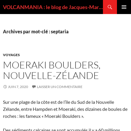
Recherche
VOLCANMANIA : le blog de Jacques-Marie BARDINTZEFF, volcanologue
ALLER
MENU
AU
PRINCI
CONTENU
Archives par mot-clé : septaria
VOYAGES
MOERAKI BOULDERS,
NOUVELLE-ZÉLANDE
JUIN 7, 2020
LAISSER UN COMMENTAIRE
Sur une plage de la côte est de l’île du Sud de la Nouvelle
Zélande, entre Hampden et Moeraki, des dizaines de boules de
roches : les fameux « Moeraki Boulders ».
Des sédiments calcaires se sont accumulés il y a 60 millions