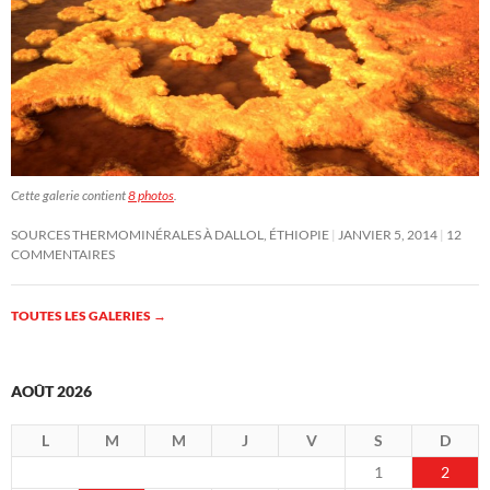
Cette galerie contient
8 photos
.
SOURCES THERMOMINÉRALES À DALLOL, ÉTHIOPIE
JANVIER 5, 2014
12
COMMENTAIRES
TOUTES LES GALERIES
→
AOÛT 2026
L
M
M
J
V
S
D
1
2