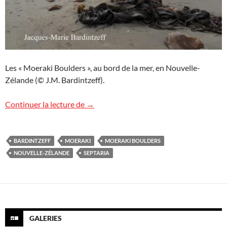
Les « Moeraki Boulders », au bord de la mer, en Nouvelle-
Zélande (© J.M. Bardintzeff).
Moeraki Boulders, Nouvelle-Zélande
Continuer la lecture de
→
BARDINTZEFF
MOERAKI
MOERAKI BOULDERS
NOUVELLE-ZÉLANDE
SEPTARIA
GALERIES