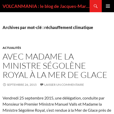
Recherche
VOLCANMANIA : le blog de Jacques-Marie BARDINTZEFF, volcanologue
ALLER
MENU
AU
PRINCI
CONTENU
Archives par mot-clé : réchauffement climatique
ACTUALITÉS
AVEC MADAME LA
MINISTRE SÉGOLÈNE
ROYAL À LA MER DE GLACE
SEPTEMBRE 26, 2015
LAISSER UN COMMENTAIRE
Vendredi 25 septembre 2015, une délégation, conduite par
Monsieur le Premier Ministre Manuel Valls et Madame la
Ministre Ségolène Royal, s’est rendue à la Mer de Glace près de