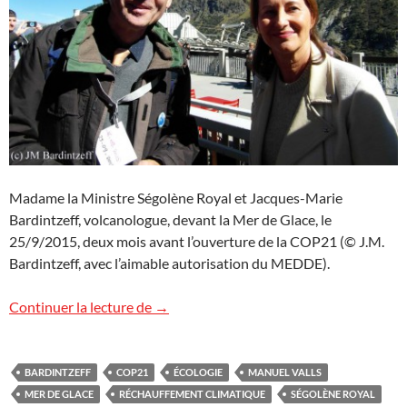
Madame la Ministre Ségolène Royal et Jacques-Marie
Bardintzeff, volcanologue, devant la Mer de Glace, le
25/9/2015, deux mois avant l’ouverture de la COP21 (© J.M.
Bardintzeff, avec l’aimable autorisation du MEDDE).
Avec Madame la Ministre Ségolène Royal
Continuer la lecture de
→
BARDINTZEFF
COP21
ÉCOLOGIE
MANUEL VALLS
MER DE GLACE
RÉCHAUFFEMENT CLIMATIQUE
SÉGOLÈNE ROYAL