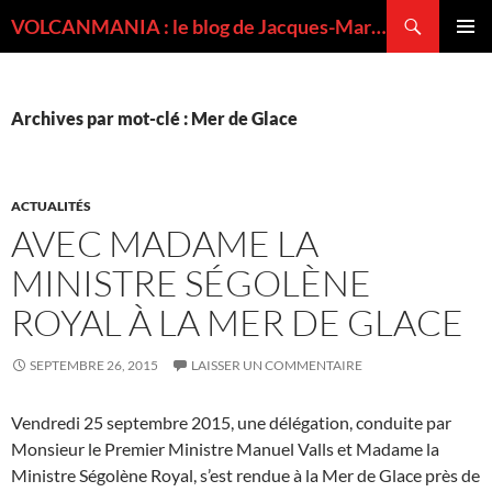
Recherche
VOLCANMANIA : le blog de Jacques-Marie BARDINTZEFF, volcanologue
ALLER
MENU
AU
PRINCI
CONTENU
Archives par mot-clé : Mer de Glace
ACTUALITÉS
AVEC MADAME LA
MINISTRE SÉGOLÈNE
ROYAL À LA MER DE GLACE
SEPTEMBRE 26, 2015
LAISSER UN COMMENTAIRE
Vendredi 25 septembre 2015, une délégation, conduite par
Monsieur le Premier Ministre Manuel Valls et Madame la
Ministre Ségolène Royal, s’est rendue à la Mer de Glace près de