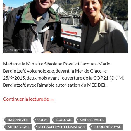
Madame la Ministre Ségolène Royal et Jacques-Marie
Bardintzeff, volcanologue, devant la Mer de Glace, le
25/9/2015, deux mois avant l’ouverture de la COP21 (© J.M.
Bardintzeff, avec l’aimable autorisation du MEDDE).
Avec Madame la Ministre Ségolène Royal
Continuer la lecture de
→
BARDINTZEFF
COP21
ÉCOLOGIE
MANUEL VALLS
MER DE GLACE
RÉCHAUFFEMENT CLIMATIQUE
SÉGOLÈNE ROYAL