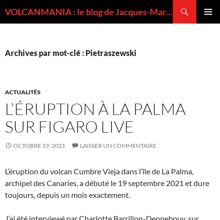
Recherche
VOLCANMANIA : le blog de Jacques-Marie BARDINTZEFF, volcanologue
ALLER
MENU
AU
PRINCI
CONTENU
Archives par mot-clé : Pietraszewski
ACTUALITÉS
L’ÉRUPTION À LA PALMA
SUR FIGARO LIVE
OCTOBRE 19, 2021
LAISSER UN COMMENTAIRE
L’éruption du volcan Cumbre Vieja dans l’île de La Palma,
archipel des Canaries, a débuté le 19 septembre 2021 et dure
toujours, depuis un mois exactement.
J’ai été interviewé par Charlotte Barrillon-Dennebouy, sur