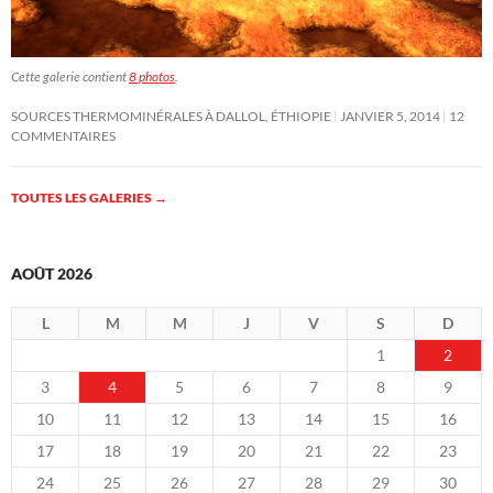
Cette galerie contient
8 photos
.
SOURCES THERMOMINÉRALES À DALLOL, ÉTHIOPIE
JANVIER 5, 2014
12
COMMENTAIRES
TOUTES LES GALERIES
→
AOÛT 2026
L
M
M
J
V
S
D
1
2
3
4
5
6
7
8
9
10
11
12
13
14
15
16
17
18
19
20
21
22
23
24
25
26
27
28
29
30