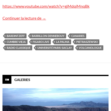
https://www.youtube.com/watch?v=gjMdqiMnqBk
L’éruption à La Palma sur Figaro Live
Continuer la lecture de
→
BARDINTZEFF
BARRILLON-DENNEBOUY
CANARIES
CUMBRE VIEJA
FIGARO LIVE
LA PALMA
PIETRASZEWSKI
RADIO CLASSIQUE
UNIVERSITÉ PARIS-SACLAY
VOLCANOLOGUE
GALERIES