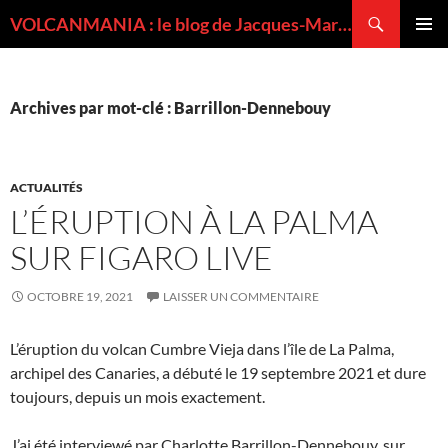
Recherche
VOLCANMANIA : le blog de Jacques-Marie BARDINTZEFF, volcanologue
ALLER
MENU
AU
PRINCI
CONTENU
Archives par mot-clé : Barrillon-Dennebouy
ACTUALITÉS
L’ÉRUPTION À LA PALMA
SUR FIGARO LIVE
OCTOBRE 19, 2021
LAISSER UN COMMENTAIRE
L’éruption du volcan Cumbre Vieja dans l’île de La Palma,
archipel des Canaries, a débuté le 19 septembre 2021 et dure
toujours, depuis un mois exactement.
J’ai été interviewé par Charlotte Barrillon-Dennebouy, sur