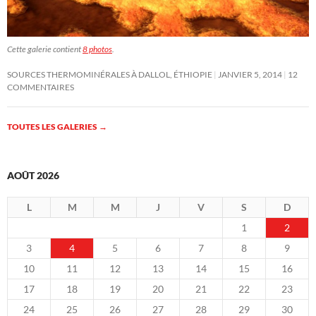
Cette galerie contient
8 photos
.
SOURCES THERMOMINÉRALES À DALLOL, ÉTHIOPIE
JANVIER 5, 2014
12
COMMENTAIRES
TOUTES LES GALERIES
→
AOÛT 2026
L
M
M
J
V
S
D
1
2
3
4
5
6
7
8
9
10
11
12
13
14
15
16
17
18
19
20
21
22
23
24
25
26
27
28
29
30