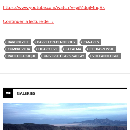
https://www.youtube.com/watch?v=gjMdqiMnqBk
L’éruption à La Palma sur Figaro Live
Continuer la lecture de
→
BARDINTZEFF
BARRILLON-DENNEBOUY
CANARIES
CUMBRE VIEJA
FIGARO LIVE
LA PALMA
PIETRASZEWSKI
RADIO CLASSIQUE
UNIVERSITÉ PARIS-SACLAY
VOLCANOLOGUE
GALERIES