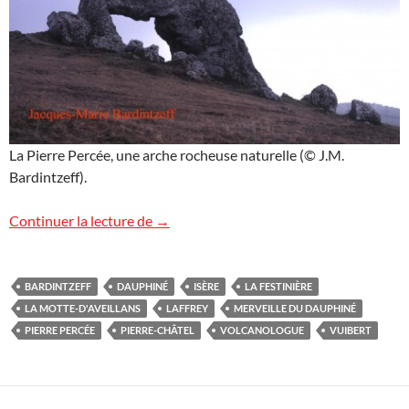
La Pierre Percée, une arche rocheuse naturelle (© J.M.
Bardintzeff).
La Pierre Percée
Continuer la lecture de
→
BARDINTZEFF
DAUPHINÉ
ISÈRE
LA FESTINIÈRE
LA MOTTE-D'AVEILLANS
LAFFREY
MERVEILLE DU DAUPHINÉ
PIERRE PERCÉE
PIERRE-CHÂTEL
VOLCANOLOGUE
VUIBERT