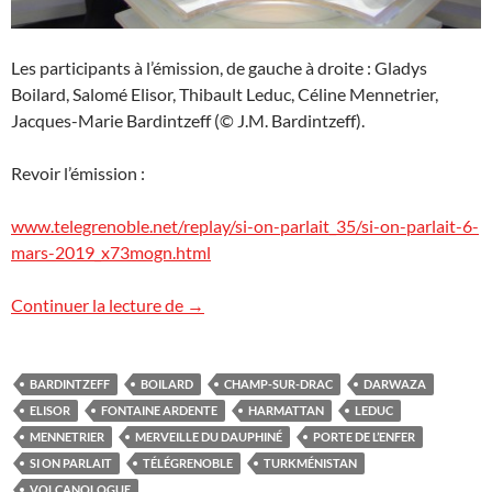
Les participants à l’émission, de gauche à droite : Gladys
Boilard, Salomé Elisor, Thibault Leduc, Céline Mennetrier,
Jacques-Marie Bardintzeff (© J.M. Bardintzeff).
Revoir l’émission :
www.telegrenoble.net/replay/si-on-parlait_35/si-on-parlait-6-
mars-2019_x73mogn.html
“Si on parlait…” sur TéléGrenoble
Continuer la lecture de
→
BARDINTZEFF
BOILARD
CHAMP-SUR-DRAC
DARWAZA
ELISOR
FONTAINE ARDENTE
HARMATTAN
LEDUC
MENNETRIER
MERVEILLE DU DAUPHINÉ
PORTE DE L’ENFER
SI ON PARLAIT
TÉLÉGRENOBLE
TURKMÉNISTAN
VOLCANOLOGUE