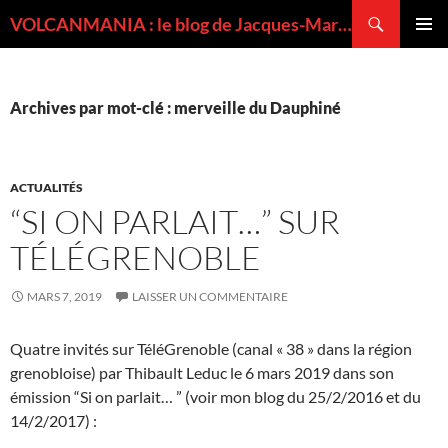
Recherche
VOLCANMANIA : le blog de Jacques-Marie BARDINTZEFF, volcanologue
ALLER
MENU
AU
PRINCI
CONTENU
Archives par mot-clé : merveille du Dauphiné
ACTUALITÉS
“SI ON PARLAIT…” SUR
TÉLÉGRENOBLE
MARS 7, 2019
LAISSER UN COMMENTAIRE
Quatre invités sur TéléGrenoble (canal « 38 » dans la région
grenobloise) par Thibault Leduc le 6 mars 2019 dans son
émission “Si on parlait… ” (voir mon blog du 25/2/2016 et du
14/2/2017) :