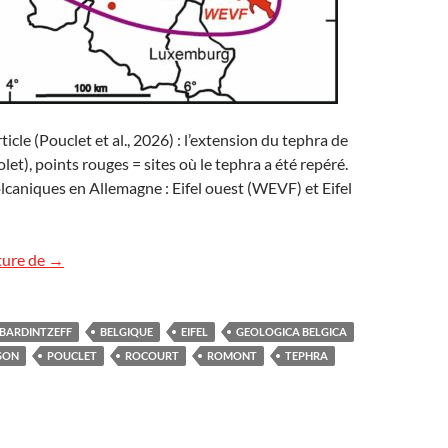
rticle (Pouclet et al., 2026) : l’extension du tephra de
olet), points rouges = sites où le tephra a été repéré.
lcaniques en Allemagne : Eifel ouest (WEVF) et Eifel
Le tephra de Romont en Belgique
ture de
→
BARDINTZEFF
BELGIQUE
EIFEL
GEOLOGICA BELGICA
SON
POUCLET
ROCOURT
ROMONT
TEPHRA