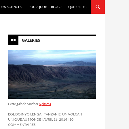
URA-SCIENCES
POURQUOI CE BLOG ?
QUI SUIS-JE ?
GALERIES
Cette galerie contient
6 photos
.
L’OL DOINYO LENGAI, TANZANIE, UN VOLCAN
UNIQUE AU MONDE
AVRIL 16, 2014
10
COMMENTAIRES