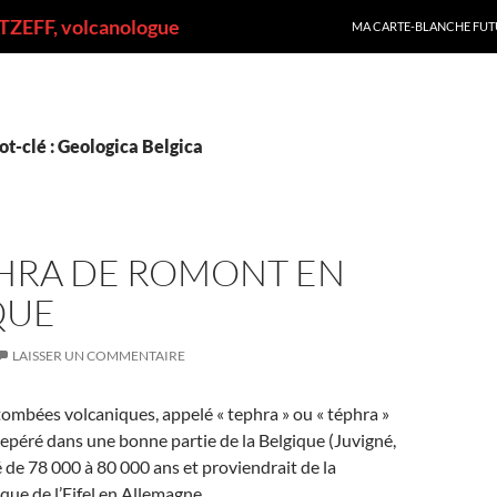
ALLER AU CONTENU
ZEFF, volcanologue
MA CARTE-BLANCHE FUT
t-clé : Geologica Belgica
PHRA DE ROMONT EN
QUE
LAISSER UN COMMENTAIRE
ombées volcaniques, appelé « tephra » ou « téphra »
repéré dans une bonne partie de la Belgique (Juvigné,
é de 78 000 à 80 000 ans et proviendrait de la
que de l’Eifel en Allemagne.