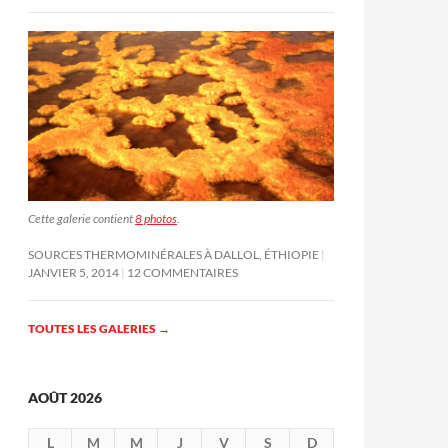
Cette galerie contient
8 photos
.
SOURCES THERMOMINÉRALES À DALLOL, ÉTHIOPIE
JANVIER 5, 2014
12 COMMENTAIRES
TOUTES LES GALERIES
→
AOÛT 2026
L
M
M
J
V
S
D