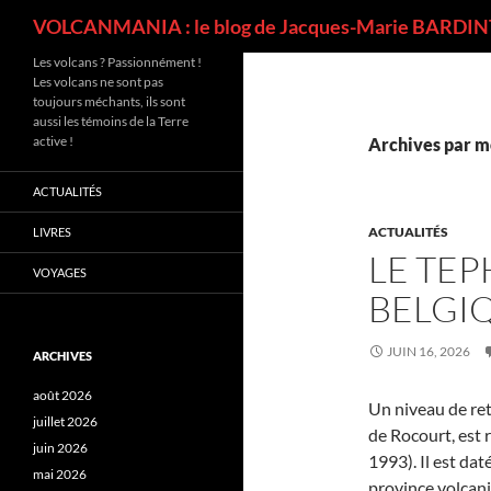
Recherche
VOLCANMANIA : le blog de Jacques-Marie BARDINT
Les volcans ? Passionnément !
Les volcans ne sont pas
toujours méchants, ils sont
aussi les témoins de la Terre
active !
Archives par mo
ACTUALITÉS
ACTUALITÉS
LIVRES
LE TE
VOYAGES
BELGI
JUIN 16, 2026
ARCHIVES
août 2026
Un niveau de ret
juillet 2026
de Rocourt, est 
juin 2026
1993). Il est dat
mai 2026
province volcani