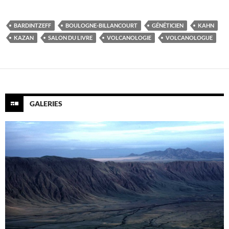
BARDINTZEFF
BOULOGNE-BILLANCOURT
GÉNÉTICIEN
KAHN
KAZAN
SALON DU LIVRE
VOLCANOLOGIE
VOLCANOLOGUE
GALERIES