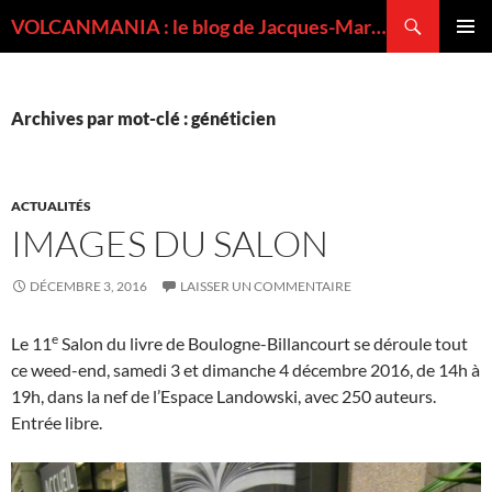
Recherche
VOLCANMANIA : le blog de Jacques-Marie BARDINTZEFF, volcanologue
ALLER
MENU
AU
PRINCI
CONTENU
Archives par mot-clé : généticien
ACTUALITÉS
IMAGES DU SALON
DÉCEMBRE 3, 2016
LAISSER UN COMMENTAIRE
e
Le 11
Salon du livre de Boulogne-Billancourt se déroule tout
ce weed-end, samedi 3 et dimanche 4 décembre 2016, de 14h à
19h, dans la nef de l’Espace Landowski, avec 250 auteurs.
Entrée libre.