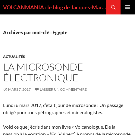
Recherche
VOLCANMANIA : le blog de Jacques-Marie BARDINTZEFF, volcanologue
ALLER
MENU
AU
PRINCI
CONTENU
Archives par mot-clé : Égypte
ACTUALITÉS
LA MICROSONDE
ÉLECTRONIQUE
MARS 7, 2017
LAISSER UN COMMENTAIRE
Lundi 6 mars 2017, c’était jour de microsonde ! Un passage
obligé pour tous pétrographes et minéralogistes.
Voici ce que j’écris dans mon livre « Volcanologue. De la
passion à la vocation » (Éd. Vuibert) à propos de la microsonde