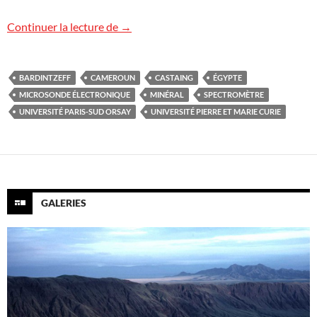
La microsonde électronique
Continuer la lecture de
→
BARDINTZEFF
CAMEROUN
CASTAING
ÉGYPTE
MICROSONDE ÉLECTRONIQUE
MINÉRAL
SPECTROMÈTRE
UNIVERSITÉ PARIS-SUD ORSAY
UNIVERSITÉ PIERRE ET MARIE CURIE
GALERIES