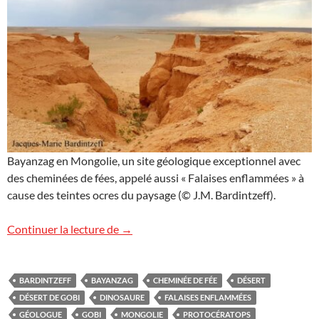
Bayanzag en Mongolie, un site géologique exceptionnel avec
des cheminées de fées, appelé aussi « Falaises enflammées » à
cause des teintes ocres du paysage (© J.M. Bardintzeff).
Bayanzag, Mongolie
Continuer la lecture de
→
BARDINTZEFF
BAYANZAG
CHEMINÉE DE FÉE
DÉSERT
DÉSERT DE GOBI
DINOSAURE
FALAISES ENFLAMMÉES
GÉOLOGUE
GOBI
MONGOLIE
PROTOCÉRATOPS