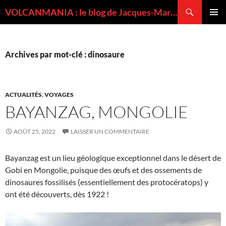
Recherche
VOLCANMANIA : le blog de Jacques-Marie BARDINTZEFF, volcanologue
ALLER
MENU
AU
PRINCI
CONTENU
Archives par mot-clé : dinosaure
ACTUALITÉS
,
VOYAGES
BAYANZAG, MONGOLIE
AOÛT 25, 2022
LAISSER UN COMMENTAIRE
Bayanzag est un lieu géologique exceptionnel dans le désert de
Gobi en Mongolie, puisque des œufs et des ossements de
dinosaures fossilisés (essentiellement des protocératops) y
ont été découverts, dès 1922 !