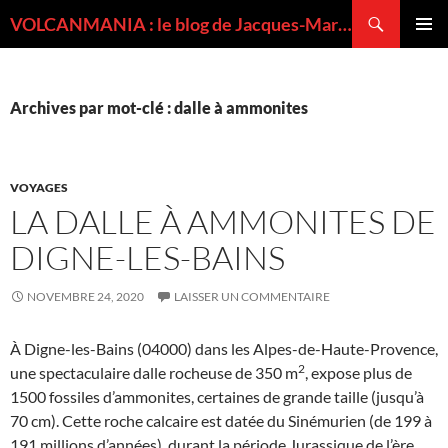
Recherche
VOLCANMANIA : le blog de Jacques-Marie BARDINTZEFF, volcanologue
ALLER
MENU
AU
PRINCI
CONTENU
Archives par mot-clé : dalle à ammonites
VOYAGES
LA DALLE À AMMONITES DE
DIGNE-LES-BAINS
NOVEMBRE 24, 2020
LAISSER UN COMMENTAIRE
À Digne-les-Bains (04000) dans les Alpes-de-Haute-Provence,
2
une spectaculaire dalle rocheuse de 350 m
, expose plus de
1500 fossiles d’ammonites, certaines de grande taille (jusqu’à
70 cm). Cette roche calcaire est datée du Sinémurien (de 199 à
191 millions d’années), durant la période Jurassique de l’ère