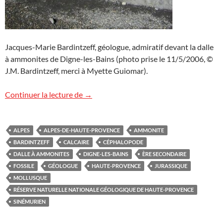
Jacques-Marie Bardintzeff, géologue, admiratif devant la dalle
à ammonites de Digne-les-Bains (photo prise le 11/5/2006, ©
J.M. Bardintzeff, merci à Myette Guiomar).
La dalle à ammonites de Digne-les-Bains
Continuer la lecture de
→
ALPES
ALPES-DE-HAUTE-PROVENCE
AMMONITE
BARDINTZEFF
CALCAIRE
CÉPHALOPODE
DALLE À AMMONITES
DIGNE-LES-BAINS
ÈRE SECONDAIRE
FOSSILE
GÉOLOGUE
HAUTE-PROVENCE
JURASSIQUE
MOLLUSQUE
RÉSERVE NATURELLE NATIONALE GÉOLOGIQUE DE HAUTE-PROVENCE
SINÉMURIEN