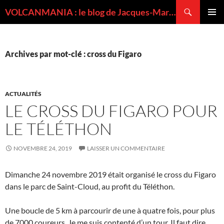
Recherche
VOLCANMANIA : le blog de Jacques-Marie BARDINTZEFF, volcanologue
ALLER
MENU
AU
PRINCI
CONTENU
Archives par mot-clé : cross du Figaro
ACTUALITÉS
LE CROSS DU FIGARO POUR
LE TÉLÉTHON
NOVEMBRE 24, 2019
LAISSER UN COMMENTAIRE
Dimanche 24 novembre 2019 était organisé le cross du Figaro
dans le parc de Saint-Cloud, au profit du Téléthon.
Une boucle de 5 km à parcourir de une à quatre fois, pour plus
de 7000 coureurs. Je me suis contenté d’un tour. Il faut dire