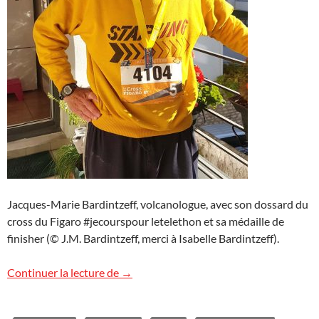
Jacques-Marie Bardintzeff, volcanologue, avec son dossard du
cross du Figaro #jecourspour letelethon et sa médaille de
finisher (© J.M. Bardintzeff, merci à Isabelle Bardintzeff).
Le cross du Figaro pour le Téléthon
Continuer la lecture de
→