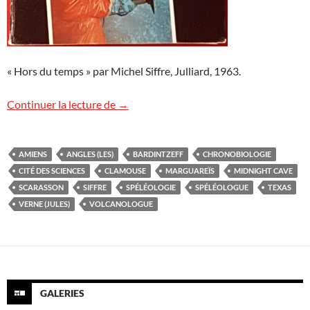
« Hors du temps » par Michel Siffre, Julliard, 1963.
Michel Siffre, confiné volontaire
Continuer la lecture de
→
AMIENS
ANGLES (LES)
BARDINTZEFF
CHRONOBIOLOGIE
CITÉ DES SCIENCES
CLAMOUSE
MARGUAREÏS
MIDNIGHT CAVE
SCARASSON
SIFFRE
SPÉLÉOLOGIE
SPÉLÉOLOGUE
TEXAS
VERNE (JULES)
VOLCANOLOGUE
GALERIES