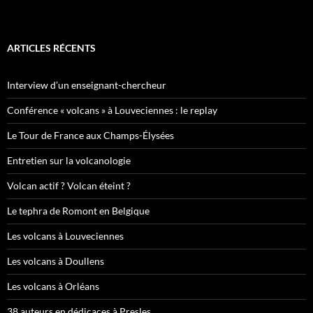
ARTICLES RÉCENTS
Interview d’un enseignant-chercheur
Conférence « volcans » à Louveciennes : le replay
Le Tour de France aux Champs-Élysées
Entretien sur la volcanologie
Volcan actif ? Volcan éteint ?
Le tephra de Romont en Belgique
Les volcans à Louveciennes
Les volcans à Doullens
Les volcans à Orléans
38 auteurs en dédicaces à Presles