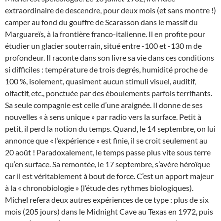
extraordinaire de descendre, pour deux mois (et sans montre !)
camper au fond du gouffre de Scarasson dans le massif du
Marguareïs, à la frontière franco-italienne. Il en profite pour
étudier un glacier souterrain, situé entre -100 et -130 m de
profondeur. Il raconte dans son livre sa vie dans ces conditions
si difficiles : température de trois degrés, humidité proche de
100 %, isolement, quasiment aucun stimuli visuel, auditif,
olfactif, etc., ponctuée par des éboulements parfois terrifiants.
Sa seule compagnie est celle d’une araignée. Il donne de ses
nouvelles « à sens unique » par radio vers la surface. Petit à
petit, il perd la notion du temps. Quand, le 14 septembre, on lui
annonce que « l’expérience » est finie, il se croit seulement au
20 août ! Paradoxalement, le temps passe plus vite sous terre
qu’en surface. Sa remontée, le 17 septembre, s’avère héroïque
car il est véritablement à bout de force. C’est un apport majeur
à la « chronobiologie » (l’étude des rythmes biologiques).
Michel refera deux autres expériences de ce type : plus de six
mois (205 jours) dans le Midnight Cave au Texas en 1972, puis