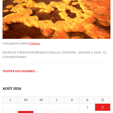
Cette galerie contient
8 photos
.
SOURCES THERMOMINÉRALES À DALLOL, ÉTHIOPIE
JANVIER 5, 2014
12
COMMENTAIRES
TOUTES LES GALERIES
→
AOÛT 2026
L
M
M
J
V
S
D
1
2