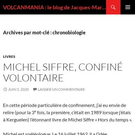
Recherche
VOLCANMANIA : le blog de Jacques-Marie BARDINTZEFF, volcanologue
ALLER
MENU
AU
PRINCI
CONTENU
Archives par mot-clé : chronobiologie
LIVRES
MICHEL SIFFRE, CONFINÉ
VOLONTAIRE
JUIN 5, 2020
LAISSER UN COMMENTAIRE
En cette période particulière de confinement, j’ai eu envie de
e
relire (pour la 3
fois, la première, c’était en 1989 lorsque j’étais
à Kerguelen) l’étonnant livre de Michel Siffre « Hors du temps ».
Michel est spéléologue. Le 16 juillet 1962, il a l’idée