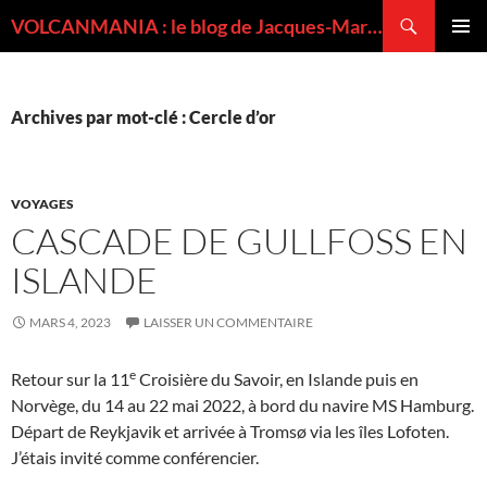
Recherche
VOLCANMANIA : le blog de Jacques-Marie BARDINTZEFF, volcanologue
ALLER
MENU
AU
PRINCI
CONTENU
Archives par mot-clé : Cercle d’or
VOYAGES
CASCADE DE GULLFOSS EN
ISLANDE
MARS 4, 2023
LAISSER UN COMMENTAIRE
e
Retour sur la 11
Croisière du Savoir, en Islande puis en
Norvège, du 14 au 22 mai 2022, à bord du navire MS Hamburg.
Départ de Reykjavik et arrivée à Tromsø via les îles Lofoten.
J’étais invité comme conférencier.