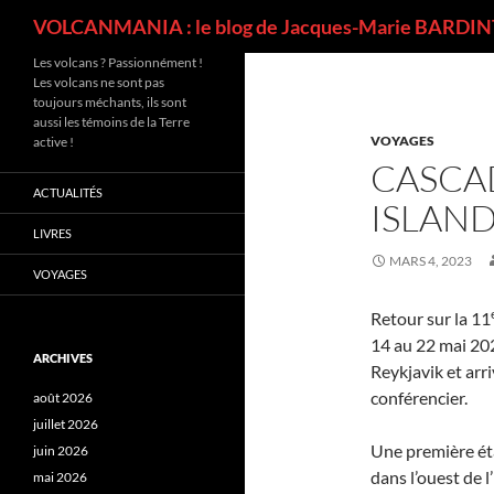
Recherche
VOLCANMANIA : le blog de Jacques-Marie BARDINT
Les volcans ? Passionnément !
Les volcans ne sont pas
toujours méchants, ils sont
aussi les témoins de la Terre
VOYAGES
active !
CASCA
ACTUALITÉS
ISLAN
LIVRES
MARS 4, 2023
VOYAGES
Retour sur la 11
14 au 22 mai 20
ARCHIVES
Reykjavik et arri
conférencier.
août 2026
juillet 2026
Une première éta
juin 2026
dans l’ouest de l
mai 2026