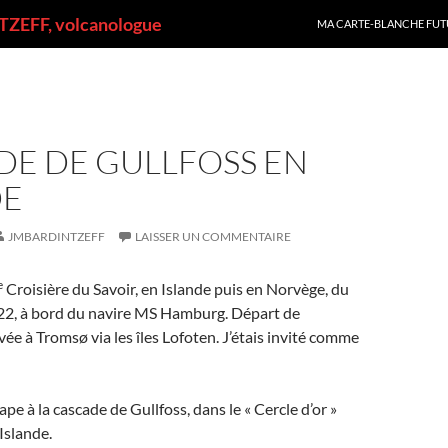
ALLER AU CONTENU
ZEFF, volcanologue
MA CARTE-BLANCHE FUT
DE DE GULLFOSS EN
DE
JMBARDINTZEFF
LAISSER UN COMMENTAIRE
e
Croisière du Savoir, en Islande puis en Norvège, du
22, à bord du navire MS Hamburg. Départ de
vée à Tromsø via les îles Lofoten. J’étais invité comme
pe à la cascade de Gullfoss, dans le « Cercle d’or »
’Islande.