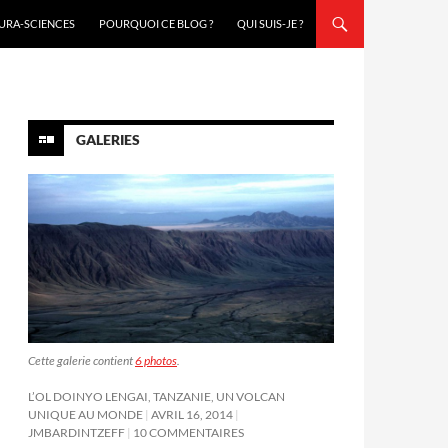
URA-SCIENCES
POURQUOI CE BLOG ?
QUI SUIS-JE ?
GALERIES
Cette galerie contient
6 photos
.
L’OL DOINYO LENGAI, TANZANIE, UN VOLCAN
UNIQUE AU MONDE
AVRIL 16, 2014
JMBARDINTZEFF
10 COMMENTAIRES