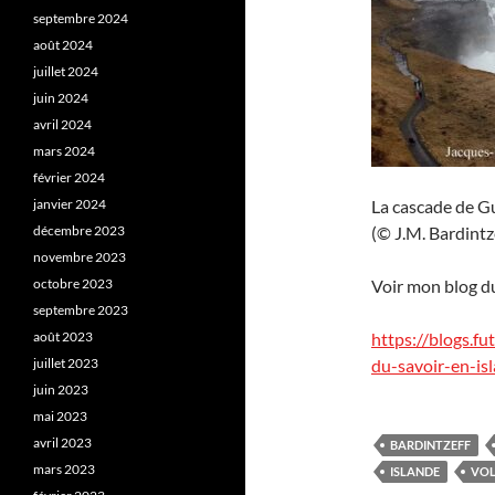
septembre 2024
août 2024
juillet 2024
juin 2024
avril 2024
mars 2024
février 2024
janvier 2024
La cascade de Gul
décembre 2023
(© J.M. Bardintze
novembre 2023
octobre 2023
Voir mon blog d
septembre 2023
août 2023
https://blogs.f
juillet 2023
du-savoir-en-is
juin 2023
mai 2023
avril 2023
BARDINTZEFF
mars 2023
ISLANDE
VO