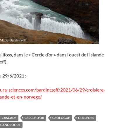
lfoss, dans le « Cercle d’or » dans l’ouest de l’Islande
ff).
u 29/6/2021 :
utura-sciences.com/bardintzeff/2021/06/29/croisiere-
lande-et-en-norvege/
CASCADE
CERCLE D’OR
GÉOLOGUE
GULLFOSS
LCANOLOGUE