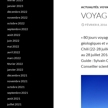
février 2023
janvier 2023
ACTUALITÉS
,
VOYA
décembre 2022
VOYAGE
novembre 2022
octobre 2022
FÉVRIER 8, 2016
septembre 2022
août 2022
« 80 jours voya
juin 2022
géologiques et v
mai 2022
Chili (22-28 juil
avril 2022
au 28 juillet 201
mars 2022
Guide : Sylvain
février 2022
Conseiller scien
janvier 2022
décembre 2021
novembre 2021
octobre 2021
septembre 2021
août 2021
juillet 2021