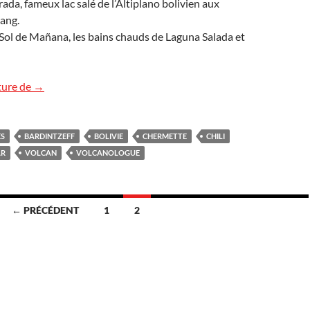
rada, fameux lac salé de l’Altiplano bolivien aux
ang.
 Sol de Mañana, les bains chauds de Laguna Salada et
Voyage Bolivie Chili
ture de
→
ES
BARDINTZEFF
BOLIVIE
CHERMETTE
CHILI
AR
VOLCAN
VOLCANOLOGUE
← PRÉCÉDENT
1
2