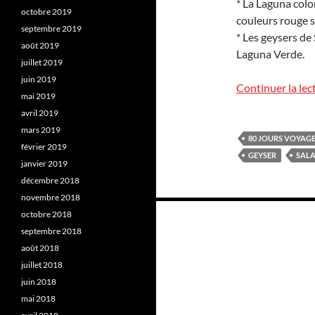
* La Laguna colo
octobre 2019
couleurs rouge s
septembre 2019
* Les geysers de
août 2019
Laguna Verde.
juillet 2019
juin 2019
Continuer la lec
mai 2019
avril 2019
mars 2019
80 JOURS VOYAG
février 2019
GEYSER
SAL
janvier 2019
décembre 2018
novembre 2018
Navigation
octobre 2018
des
septembre 2018
août 2018
articles
juillet 2018
juin 2018
mai 2018