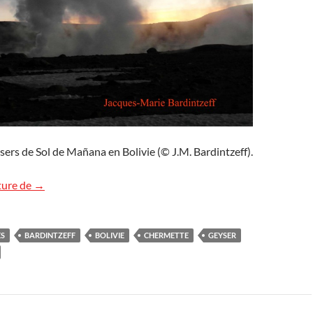
ers de Sol de Mañana en Bolivie (© J.M. Bardintzeff).
Les geysers de Sol de Mañana en Bolivie
ture de
→
ES
BARDINTZEFF
BOLIVIE
CHERMETTE
GEYSER