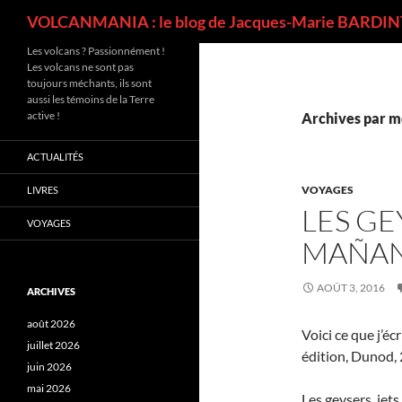
Recherche
VOLCANMANIA : le blog de Jacques-Marie BARDINT
Les volcans ? Passionnément !
Les volcans ne sont pas
toujours méchants, ils sont
aussi les témoins de la Terre
active !
Archives par mo
ACTUALITÉS
VOYAGES
LIVRES
LES GE
VOYAGES
MAÑAN
AOÛT 3, 2016
ARCHIVES
août 2026
Voici ce que j’éc
juillet 2026
édition, Dunod, 
juin 2026
mai 2026
Les geysers, jets