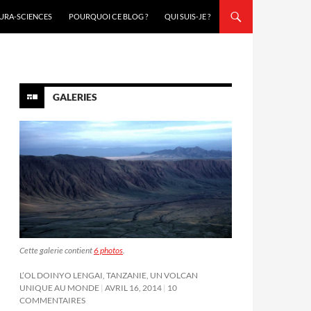
URA-SCIENCES
POURQUOI CE BLOG ?
QUI SUIS-JE ?
GALERIES
Cette galerie contient
6 photos
.
L’OL DOINYO LENGAI, TANZANIE, UN VOLCAN
UNIQUE AU MONDE
AVRIL 16, 2014
10
COMMENTAIRES