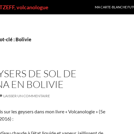
ALLER AU CONTENU
ZEFF, volcanologue
MA CARTE-BLANCHE FUT
t-clé : Bolivie
YSERS DE SOL DE
A EN BOLIVIE
LAISSER UN COMMENTAIRE
ris sur les geysers dans mon livre « Volcanologie » (5e
2016) :
 d’eau chaude à l’état liquide et vapeur, jaillissent de