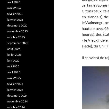
avril 2026
certaines zones 
mars 2026
Citons ceux, célè
février 2026
en islandais), d
janvier 2026
le Waimangu, act
décembre 2025
hauteur avec 460
novembre 2025
heures), des Éta
octobre 2025
« le Vieux fidèle
septembre 2025
siècle), du Chili
août 2025
juillet 2025
Il convient de r
juin 2025
mai 2025
avril 2025
mars 2025
février 2025
janvier 2025
décembre 2024
novembre 2024
octobre 2024