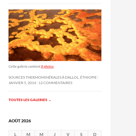
Cette galerie contient
8 photos
.
SOURCES THERMOMINÉRALES À DALLOL, ÉTHIOPIE
JANVIER 5, 2014
12 COMMENTAIRES
TOUTES LES GALERIES
→
AOÛT 2026
L
M
M
J
V
S
D