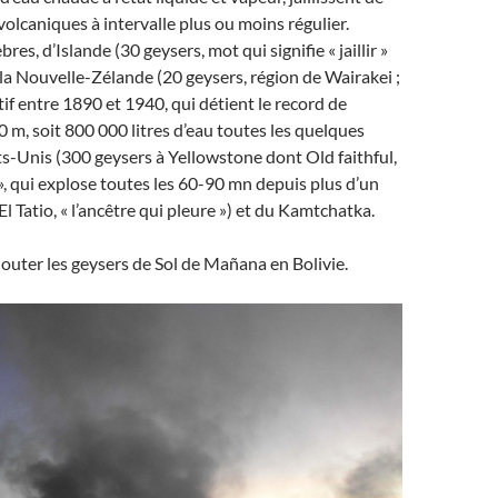
volcaniques à intervalle plus ou moins régulier.
bres, d’Islande (30 geysers, mot qui signifie « jaillir »
e la Nouvelle-Zélande (20 geysers, région de Wairakei ;
if entre 1890 et 1940, qui détient le record de
 m, soit 800 000 litres d’eau toutes les quelques
ts-Unis (300 geysers à Yellowstone dont Old faithful,
 », qui explose toutes les 60-90 mn depuis plus d’un
 (El Tatio, « l’ancêtre qui pleure ») et du Kamtchatka.
ajouter les geysers de Sol de Mañana en Bolivie.