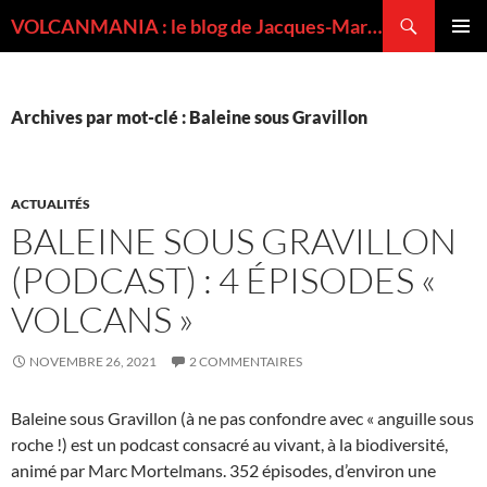
Recherche
VOLCANMANIA : le blog de Jacques-Marie BARDINTZEFF, volcanologue
ALLER
MENU
AU
PRINCI
CONTENU
Archives par mot-clé : Baleine sous Gravillon
ACTUALITÉS
BALEINE SOUS GRAVILLON
(PODCAST) : 4 ÉPISODES «
VOLCANS »
NOVEMBRE 26, 2021
2 COMMENTAIRES
Baleine sous Gravillon (à ne pas confondre avec « anguille sous
roche !) est un podcast consacré au vivant, à la biodiversité,
animé par Marc Mortelmans. 352 épisodes, d’environ une