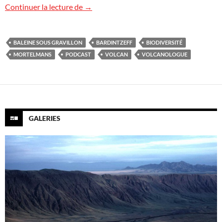
Baleine sous Gravillon (podcast) : 4 épis
Continuer la lecture de
→
BALEINE SOUS GRAVILLON
BARDINTZEFF
BIODIVERSITÉ
MORTELMANS
PODCAST
VOLCAN
VOLCANOLOGUE
GALERIES