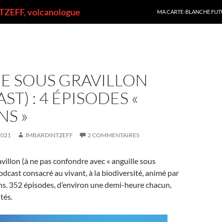
ALLER AU CONTENU
ZEFF, volcanologue
MA CARTE-BLANCHE FUT
E SOUS GRAVILLON
ST) : 4 ÉPISODES «
S »
2021
JMBARDINTZEFF
2 COMMENTAIRES
villon (à ne pas confondre avec « anguille sous
odcast consacré au vivant, à la biodiversité, animé par
. 352 épisodes, d’environ une demi-heure chacun,
tés.