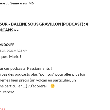
ière du Semeru sur M6
SUR « BALEINE SOUS GRAVILLON (PODCAST) : 4
LCANS » »
GONDOLFF
27, 2021 À 9:28 AM
cques-Marie !
ur ces podcasts. Passionnants !
pas des podcasts plus “pointus” pour aller plus loin
hèmes bien précis (un volcan en particulier, un
 particulier, …) ? J’adorerai…
 j’espère.
DRE