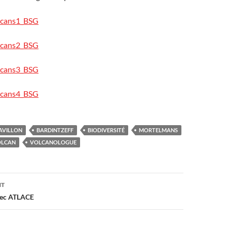
olcans1_BSG
olcans2_BSG
olcans3_BSG
olcans4_BSG
AVILLON
BARDINTZEFF
BIODIVERSITÉ
MORTELMANS
OLCAN
VOLCANOLOGUE
on
NT
vec ATLACE