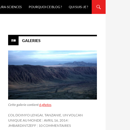
URA-SCIENCES
POURQUOI CE BLOG ?
QUI SUIS-JE ?
GALERIES
Cette galerie contient
6 photos
.
L’OL DOINYO LENGAI, TANZANIE, UN VOLCAN
UNIQUE AU MONDE
AVRIL 16, 2014
JMBARDINTZEFF
10 COMMENTAIRES