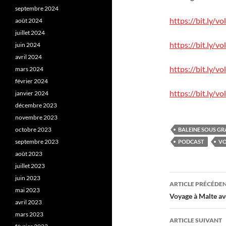
septembre 2024
https://bit.ly/v
août 2024
juillet 2024
https://bit.ly/v
juin 2024
avril 2024
https://bit.ly/v
mars 2024
février 2024
https://bit.ly/v
janvier 2024
décembre 2023
novembre 2023
octobre 2023
BALEINE SOUS GR
septembre 2023
PODCAST
V
août 2023
juillet 2023
Navigati
juin 2023
ARTICLE PRÉCÉDE
mai 2023
des
Voyage à Malte a
avril 2023
articles
mars 2023
ARTICLE SUIVANT