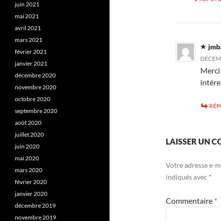
juin 2021
mai 2021
avril 2021
mars 2021
jmb
février 2021
DÉCEMB
janvier 2021
Merci
décembre 2020
intér
novembre 2020
octobre 2020
RÉ
septembre 2020
août 2020
juillet 2020
LAISSER UN 
juin 2020
mai 2020
Votre adresse e-ma
mars 2020
indiqués avec
*
février 2020
janvier 2020
Commentaire
*
décembre 2019
novembre 2019