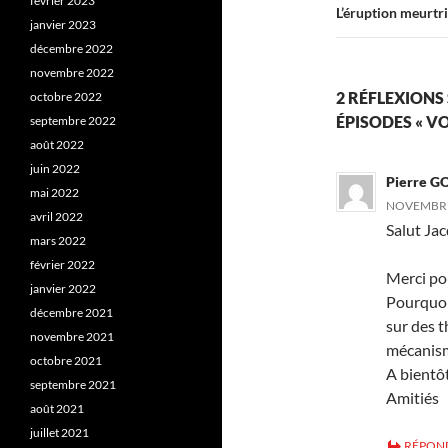
février 2023
L’éruption meurtr
janvier 2023
décembre 2022
novembre 2022
2 RÉFLEXIONS 
octobre 2022
ÉPISODES « VO
septembre 2022
août 2022
juin 2022
Pierre 
mai 2022
NOVEMBRE 
avril 2022
Salut Ja
mars 2022
février 2022
Merci po
janvier 2022
Pourquoi 
décembre 2021
sur des t
novembre 2021
mécanisme
octobre 2021
A bientôt
septembre 2021
Amitiés
août 2021
juillet 2021
RÉPON