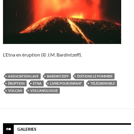
L’Etna en éruption (© J.M. Bardintzeff).
ASSOCIATION LAVE
BARDINTZEFF
ÉDITIONS LE POMMIER
ÉRUPTION
ETNA
LIVRE POUR ENFANT
TÉLÉGRENOBLE
VOLCAN
VOLCANOLOGUE
GALERIES