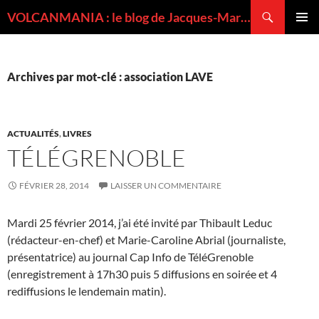
Recherche
VOLCANMANIA : le blog de Jacques-Marie BARDINTZEFF, volcanologue
ALLER
MENU
AU
PRINCI
CONTENU
Archives par mot-clé : association LAVE
ACTUALITÉS
,
LIVRES
TÉLÉGRENOBLE
FÉVRIER 28, 2014
LAISSER UN COMMENTAIRE
Mardi 25 février 2014, j’ai été invité par Thibault Leduc
(rédacteur-en-chef) et Marie-Caroline Abrial (journaliste,
présentatrice) au journal Cap Info de TéléGrenoble
(enregistrement à 17h30 puis 5 diffusions en soirée et 4
rediffusions le lendemain matin).