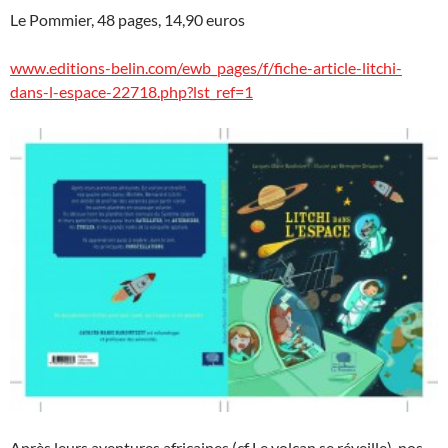
Le Pommier, 48 pages, 14,90 euros
www.editions-belin.com/ewb_pages/f/fiche-article-litchi-
dans-l-espace-22718.php?lst_ref=1
Après leurs aventures africaines (cf Le volcan se réveille), nos