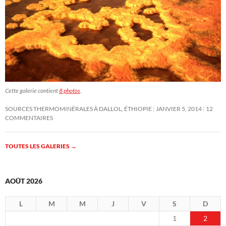
Cette galerie contient
8 photos
.
SOURCES THERMOMINÉRALES À DALLOL, ÉTHIOPIE
JANVIER 5, 2014
12
COMMENTAIRES
TOUTES LES GALERIES
→
AOÛT 2026
L
M
M
J
V
S
D
1
2