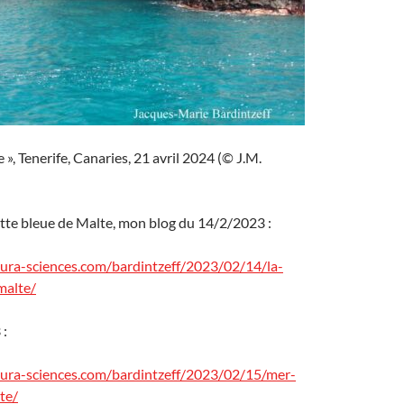
 », Tenerife, Canaries, 21 avril 2024 (© J.M.
otte bleue de Malte, mon blog du 14/2/2023 :
utura-sciences.com/bardintzeff/2023/02/14/la-
malte/
 :
utura-sciences.com/bardintzeff/2023/02/15/mer-
te/