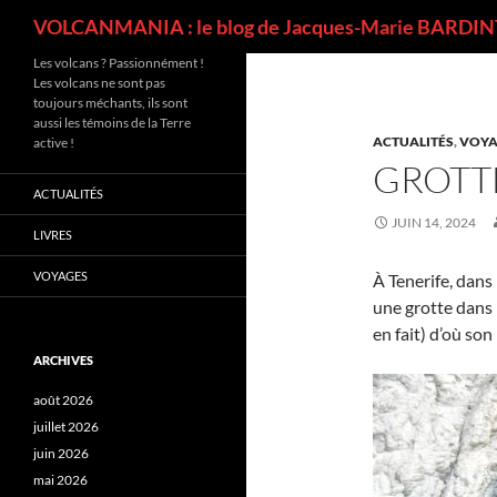
Recherche
VOLCANMANIA : le blog de Jacques-Marie BARDINT
Les volcans ? Passionnément !
Les volcans ne sont pas
toujours méchants, ils sont
aussi les témoins de la Terre
ACTUALITÉS
,
VOYA
active !
GROTTE
ACTUALITÉS
JUIN 14, 2024
LIVRES
VOYAGES
À Tenerife, dans 
une grotte dans 
en fait) d’où son
ARCHIVES
août 2026
juillet 2026
juin 2026
mai 2026