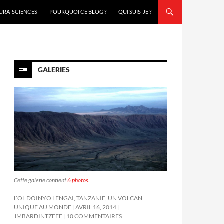
URA-SCIENCES
POURQUOI CE BLOG ?
QUI SUIS-JE ?
GALERIES
Cette galerie contient
6 photos
.
L’OL DOINYO LENGAI, TANZANIE, UN VOLCAN
UNIQUE AU MONDE
AVRIL 16, 2014
JMBARDINTZEFF
10 COMMENTAIRES