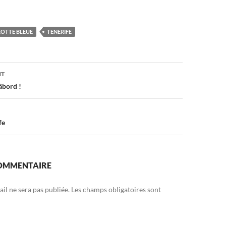
OTTE BLEUE
TENERIFE
on
NT
âbord !
fe
COMMENTAIRE
il ne sera pas publiée.
Les champs obligatoires sont