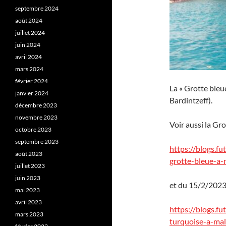
septembre 2024
août 2024
juillet 2024
juin 2024
avril 2024
mars 2024
février 2024
La « Grotte bleue
janvier 2024
Bardintzeff).
décembre 2023
novembre 2023
Voir aussi la Gr
octobre 2023
septembre 2023
https://blogs.f
août 2023
grotte-bleue-a-
juillet 2023
juin 2023
et du 15/2/2023
mai 2023
avril 2023
https://blogs.f
mars 2023
turquoise-a-mal