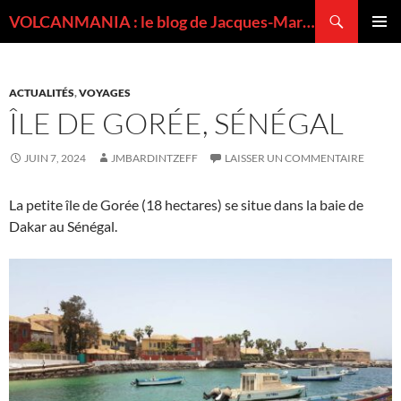
Recherche
VOLCANMANIA : le blog de Jacques-Marie BARDINTZEFF, volcanologue
ALLER
MENU
AU
PRINCI
CONTENU
ACTUALITÉS
,
VOYAGES
ÎLE DE GORÉE, SÉNÉGAL
JUIN 7, 2024
JMBARDINTZEFF
LAISSER UN COMMENTAIRE
La petite île de Gorée (18 hectares) se situe dans la baie de
Dakar au Sénégal.