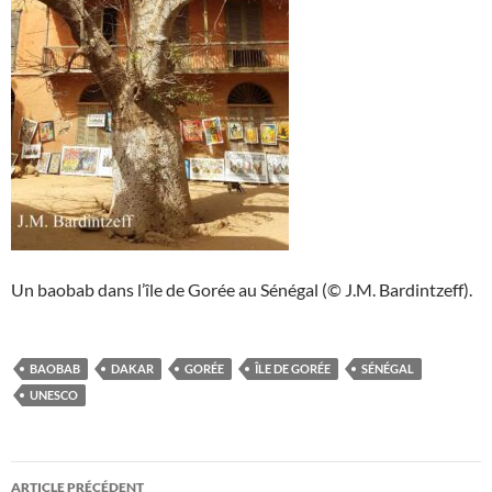
Un baobab dans l’île de Gorée au Sénégal (© J.M. Bardintzeff).
BAOBAB
DAKAR
GORÉE
ÎLE DE GORÉE
SÉNÉGAL
UNESCO
Navigation
ARTICLE PRÉCÉDENT