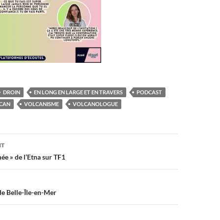
DROIN
EN LONG EN LARGE ET EN TRAVERS
PODCAST
CAN
VOLCANISME
VOLCANOLOGUE
on
NT
ée » de l’Etna sur TF1
de Belle-Île-en-Mer