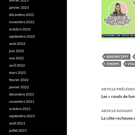
février 2023
janvier 2023
décembre 2022
novembre 2022
octobre 2022
septembre 2022
août 2022
juin 2022
BARDINTZEFF
mai 2022
THOM’S
VOL
avril 2022
mars 2022
février 2022
Navigati
janvier 2022
ARTICLE PRÉCÉDE
décembre 2021
des
Les « ronds de fum
novembre 2021
articles
octobre 2021
ARTICLE SUIVANT
septembre 2021
La côte rocheuse 
août 2021
juillet 2021