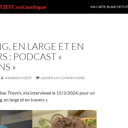
ALLER AU CONTENU
ZEFF, volcanologue
MA CARTE-BLANCHE FUT
G, EN LARGE ET EN
S : PODCAST «
S »
JMBARDINTZEFF
LAISSER UN COMMENTAIRE
ias Thom’s, m’a interviewé le 15/3/2024, pour un
, en large et en travers ».