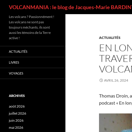
Recherche
VOLCANMANIA : le blog de Jacques-Marie BARDINT
Les volcans ? Passionnément !
Les volcans ne sont pas
toujours méchants, ils sont
aussi les témoins de la Terre
ACTUALITÉS
active !
EN LON
ACTUALITÉS
TRAVER
LIVRES
VOLCAN
VOYAGES
AVRIL 26, 2024
Thomas Droin, al
ARCHIVES
podcast « En long
août 2026
juillet 2026
juin 2026
mai 2026