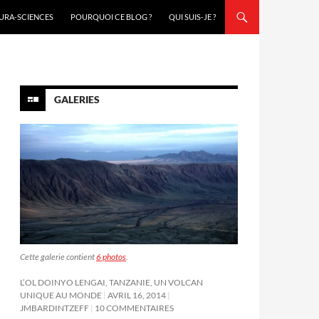
URA-SCIENCES
POURQUOI CE BLOG ?
QUI SUIS-JE ?
GALERIES
Cette galerie contient
6 photos
.
L’OL DOINYO LENGAI, TANZANIE, UN VOLCAN
UNIQUE AU MONDE
AVRIL 16, 2014
JMBARDINTZEFF
10 COMMENTAIRES