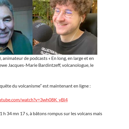
), animateur de podcasts « En long, en large et en
viewe Jacques-Marie Bardintzeff, volcanologue, le
a quête du volcanisme” est maintenant en ligne :
outube.com/watch?v=3wh08K_yBi4
1 h 34 mn 17 s, à bâtons rompus sur les volcans mais