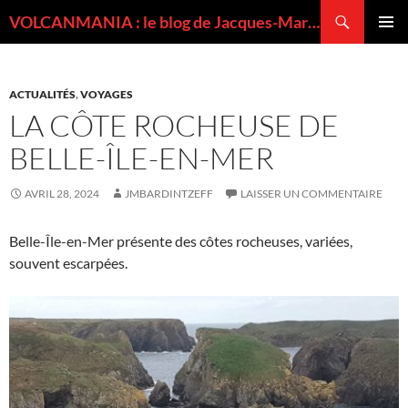
Recherche
VOLCANMANIA : le blog de Jacques-Marie BARDINTZEFF, volcanologue
ALLER
MENU
AU
PRINCI
CONTENU
ACTUALITÉS
,
VOYAGES
LA CÔTE ROCHEUSE DE
BELLE-ÎLE-EN-MER
AVRIL 28, 2024
JMBARDINTZEFF
LAISSER UN COMMENTAIRE
Belle-Île-en-Mer présente des côtes rocheuses, variées,
souvent escarpées.