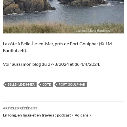
La côte à Belle-Île-en-Mer, près de Port Goulphar (© J.M.
Bardintzeff).
Voir aussi mon blog du 27/3/2024 et du 4/4/2024.
BELLE-ÎLE-EN-MER
CÔTE
PORT GOULPHAR
Navigation
ARTICLE PRÉCÉDENT
des
En long, en large et en travers : podcast « Volcans »
articles