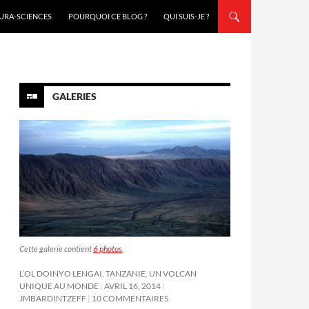
URA-SCIENCES
POURQUOI CE BLOG ?
QUI SUIS-JE ?
GALERIES
Cette galerie contient
6 photos
.
L’OL DOINYO LENGAI, TANZANIE, UN VOLCAN
UNIQUE AU MONDE
AVRIL 16, 2014
JMBARDINTZEFF
10 COMMENTAIRES