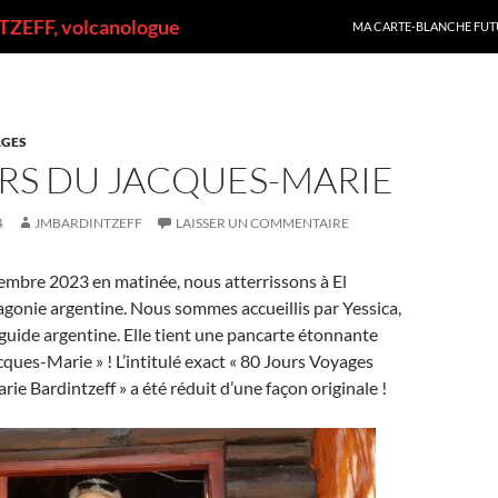
ALLER AU CONTENU
ZEFF, volcanologue
MA CARTE-BLANCHE FUT
GES
RS DU JACQUES-MARIE
4
JMBARDINTZEFF
LAISSER UN COMMENTAIRE
mbre 2023 en matinée, nous atterrissons à El
agonie argentine. Nous sommes accueillis par Yessica,
guide argentine. Elle tient une pancarte étonnante
cques-Marie » ! L’intitulé exact « 80 Jours Voyages
ie Bardintzeff » a été réduit d’une façon originale !