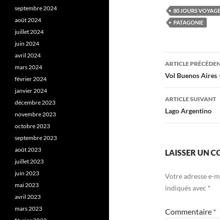
septembre 2024
80 JOURS VOYAG
août 2024
PATAGONIE
juillet 2024
juin 2024
avril 2024
Navigati
ARTICLE PRÉCÉDE
mars 2024
des
Vol Buenos Aires –
février 2024
articles
janvier 2024
ARTICLE SUIVANT
décembre 2023
Lago Argentino
novembre 2023
octobre 2023
septembre 2023
août 2023
LAISSER UN 
juillet 2023
juin 2023
Votre adresse e-ma
mai 2023
indiqués avec
*
avril 2023
mars 2023
Commentaire
*