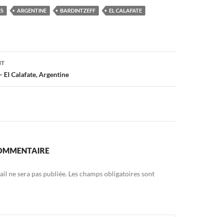
ES
ARGENTINE
BARDINTZEFF
EL CALAFATE
on
NT
 El Calafate, Argentine
COMMENTAIRE
il ne sera pas publiée.
Les champs obligatoires sont