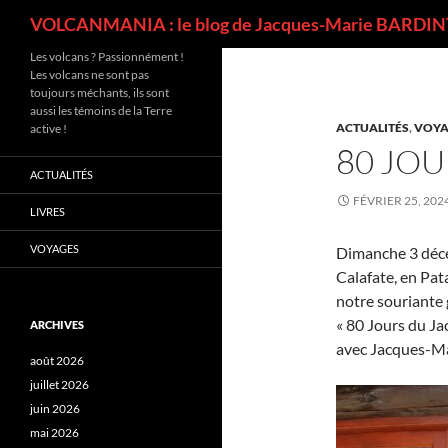
Recherche
VOLCANMANIA : le blog de Jacques-Marie BARDINT
Les volcans ? Passionnément !
Les volcans ne sont pas
toujours méchants, ils sont
aussi les témoins de la Terre
ACTUALITÉS
,
VOYA
active !
80 JOU
ACTUALITÉS
FÉVRIER 25, 202
LIVRES
VOYAGES
Dimanche 3 déce
Calafate, en Pat
notre souriante 
« 80 Jours du Ja
ARCHIVES
avec Jacques-Mar
août 2026
juillet 2026
juin 2026
mai 2026