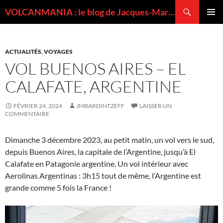
Recherche
VOLCANMANIA : le blog de Jacques-Marie BARDINTZEFF, volcanologue
ALLER
MENU
AU
PRINCI
CONTENU
ACTUALITÉS
,
VOYAGES
VOL BUENOS AIRES – EL
CALAFATE, ARGENTINE
FÉVRIER 24, 2024
JMBARDINTZEFF
LAISSER UN
COMMENTAIRE
Dimanche 3 décembre 2023, au petit matin, un vol vers le sud,
depuis Buenos Aires, la capitale de l’Argentine, jusqu’à El
Calafate en Patagonie argentine. Un vol intérieur avec
Aerolinas Argentinas : 3h15 tout de même, l’Argentine est
grande comme 5 fois la France !