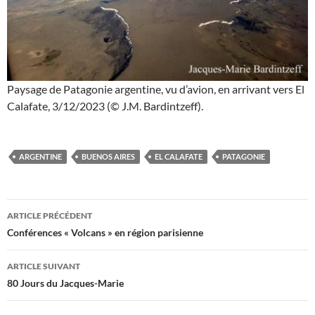
Paysage de Patagonie argentine, vu d’avion, en arrivant vers El
Calafate, 3/12/2023 (© J.M. Bardintzeff).
ARGENTINE
BUENOS AIRES
EL CALAFATE
PATAGONIE
Navigation
ARTICLE PRÉCÉDENT
des
Conférences « Volcans » en région parisienne
articles
ARTICLE SUIVANT
80 Jours du Jacques-Marie