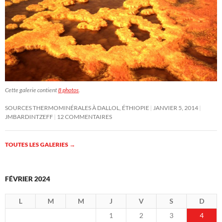
Cette galerie contient
8 photos
.
SOURCES THERMOMINÉRALES À DALLOL, ÉTHIOPIE
JANVIER 5, 2014
JMBARDINTZEFF
12 COMMENTAIRES
TOUTES LES GALERIES
→
FÉVRIER 2024
L
M
M
J
V
S
D
1
2
3
4