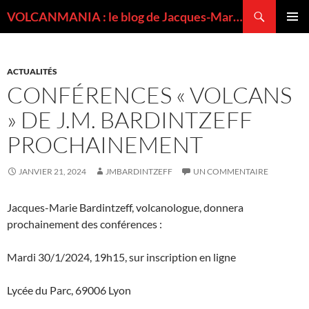
Recherche
VOLCANMANIA : le blog de Jacques-Marie BARDINTZEFF, volcanologue
ALLER
MENU
AU
PRINCI
CONTENU
ACTUALITÉS
CONFÉRENCES « VOLCANS
» DE J.M. BARDINTZEFF
PROCHAINEMENT
JANVIER 21, 2024
JMBARDINTZEFF
UN COMMENTAIRE
Jacques-Marie Bardintzeff, volcanologue, donnera
prochainement des conférences :
Mardi 30/1/2024, 19h15, sur inscription en ligne
Lycée du Parc, 69006 Lyon