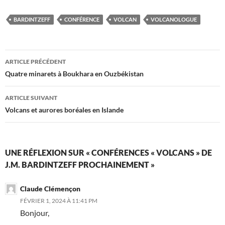
BARDINTZEFF
CONFÉRENCE
VOLCAN
VOLCANOLOGUE
Navigation
ARTICLE PRÉCÉDENT
des
Quatre minarets à Boukhara en Ouzbékistan
articles
ARTICLE SUIVANT
Volcans et aurores boréales en Islande
UNE RÉFLEXION SUR « CONFÉRENCES « VOLCANS » DE
J.M. BARDINTZEFF PROCHAINEMENT »
Claude Clémençon
FÉVRIER 1, 2024 À 11:41 PM
Bonjour,