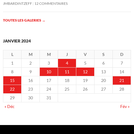
JMBARDINTZEFF
12 COMMENTAIRES
TOUTES LES GALERIES
→
JANVIER 2024
L
M
M
J
V
S
D
1
2
3
4
5
6
7
8
9
10
11
12
13
14
15
16
17
18
19
20
21
22
23
24
25
26
27
28
29
30
31
« Déc
Fév »