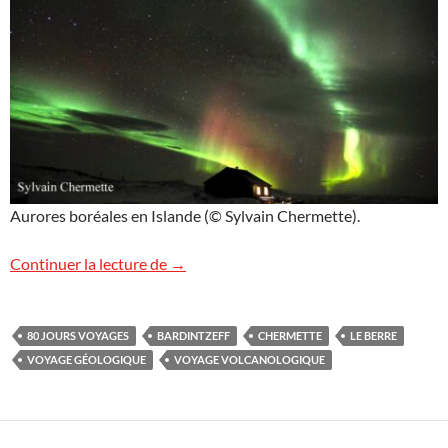
Aurores boréales en Islande (© Sylvain Chermette).
Volcans et aurores boréales en Islande
Continuer la lecture de
→
80 JOURS VOYAGES
BARDINTZEFF
CHERMETTE
LE BERRE
VOYAGE GÉOLOGIQUE
VOYAGE VOLCANOLOGIQUE