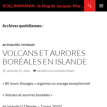
Recherche
VOLCANMANIA : le blog de Jacques-Marie BARDINTZEFF, volcanologue
ALLER
MENU
AU
PRINCI
CONTENU
Archives quotidiennes :
ACTUALITÉS
,
VOYAGES
VOLCANS ET AURORES
BORÉALES EN ISLANDE
JANVIER 22, 2024
LAISSER UN COMMENTAIRE
« 80 Jours Voyages » organise un voyage exceptionnel
« Volcans et aurores boréales »
en Islande (17 février – 2 mars 2025)