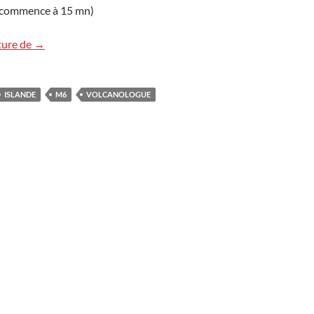
de commence à 15 mn)
L’éruption islandaise dans les médias
ture de
→
ISLANDE
M6
VOLCANOLOGUE