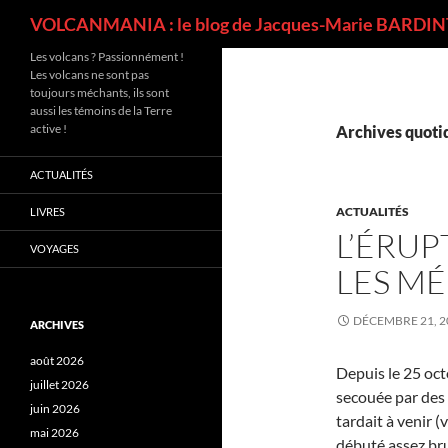
Recherche
VOLCANMANIA : le blog de Jacques-Marie BARDINT
Les volcans ? Passionnément !
Les volcans ne sont pas
toujours méchants, ils sont
aussi les témoins de la Terre
active !
Archives quotid
ACTUALITÉS
ACTUALITÉS
LIVRES
L’ÉRUP
VOYAGES
LES MÉ
DÉCEMBRE 21, 2
ARCHIVES
août 2026
Depuis le 25 oct
juillet 2026
secouée par des 
juin 2026
tardait à venir 
mai 2026
débuté assez br