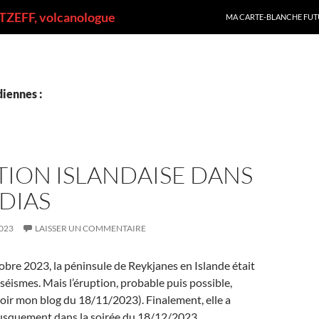
ALLER AU CONTENU
ZEFF, volcanologue
MA CARTE-BLANCHE FUT
iennes :
TION ISLANDAISE DANS
DIAS
023
LAISSER UN COMMENTAIRE
obre 2023, la péninsule de Reykjanes en Islande était
séismes. Mais l’éruption, probable puis possible,
(voir mon blog du 18/11/2023). Finalement, elle a
usquement dans la soirée du 18/12/2023.