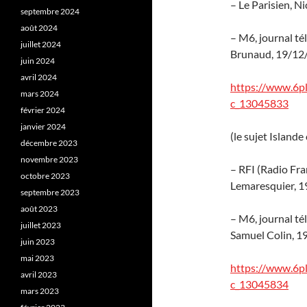
– Le Parisien, N
septembre 2024
août 2024
– M6, journal té
juillet 2024
Brunaud, 19/12
juin 2024
avril 2024
https://www.6p
mars 2024
c_13045833
février 2024
janvier 2024
(le sujet Islan
décembre 2023
novembre 2023
– RFI (Radio Fra
octobre 2023
Lemaresquier, 
septembre 2023
août 2023
– M6, journal té
juillet 2023
Samuel Colin, 
juin 2023
mai 2023
https://www.6p
avril 2023
c_13045834
mars 2023