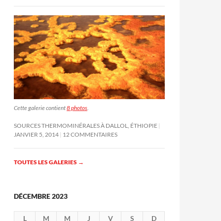
Cette galerie contient
8 photos
.
SOURCES THERMOMINÉRALES À DALLOL, ÉTHIOPIE
JANVIER 5, 2014
12 COMMENTAIRES
TOUTES LES GALERIES
→
DÉCEMBRE 2023
L
M
M
J
V
S
D