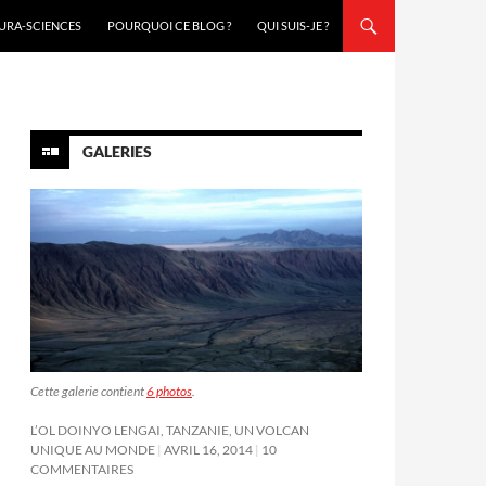
URA-SCIENCES
POURQUOI CE BLOG ?
QUI SUIS-JE ?
GALERIES
Cette galerie contient
6 photos
.
L’OL DOINYO LENGAI, TANZANIE, UN VOLCAN
UNIQUE AU MONDE
AVRIL 16, 2014
10
COMMENTAIRES