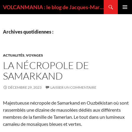
Recherche
VOLCANMANIA : le blog de Jacques-Marie BARDINTZEFF, volcanologue
ALLER
MENU
AU
PRINCI
CONTENU
Archives quotidiennes :
ACTUALITÉS
,
VOYAGES
LA NÉCROPOLE DE
SAMARKAND
DÉCEMBRE 29, 2023
LAISSER UN COMMENTAIRE
Majestueuse nécropole de Samarkand en Ouzbékistan où sont
rassemblés une dizaine de mausolées dédiés aux différents
membres de la famille de Tamerlan. Le tout dans un lumineux
camaïeu de mosaïques bleues et vertes.