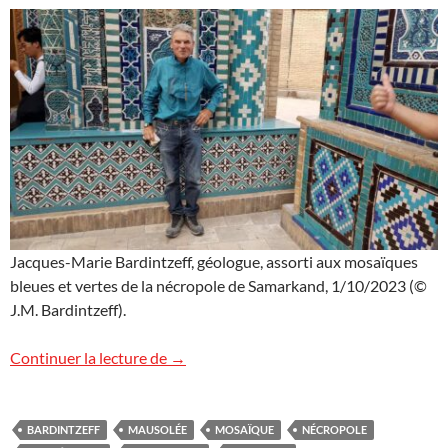
Jacques-Marie Bardintzeff, géologue, assorti aux mosaïques
bleues et vertes de la nécropole de Samarkand, 1/10/2023 (©
J.M. Bardintzeff).
La nécropole de Samarkand
Continuer la lecture de
→
BARDINTZEFF
MAUSOLÉE
MOSAÏQUE
NÉCROPOLE