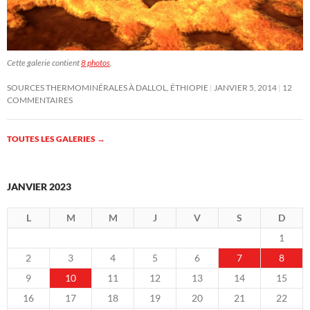
Cette galerie contient
8 photos
.
SOURCES THERMOMINÉRALES À DALLOL, ÉTHIOPIE
JANVIER 5, 2014
12
COMMENTAIRES
TOUTES LES GALERIES
→
JANVIER 2023
L
M
M
J
V
S
D
1
2
3
4
5
6
7
8
9
10
11
12
13
14
15
16
17
18
19
20
21
22