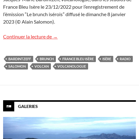
France Bleu Isère le 23/12/2022 pour l’enregistrement de
l’émission “Le brunch isérois” diffusé le dimanche 8 janvier
2023 (© Alain Salomon).
Radio France Bleu Isère
Continuer la lecture de
→
BARDINTZEFF
BRUNCH
FRANCE BLEU ISÈRE
ISÈRE
RADIO
SALOMON
VOLCAN
VOLCANOLOGUE
GALERIES