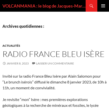
Recherche
VOLCANMANIA : le blog de Jacques-Marie BARDINTZEFF, volcanologue
ALLER
MENU
AU
PRINCI
CONTENU
Archives quotidiennes :
ACTUALITÉS
RADIO FRANCE BLEU ISÈRE
JANVIER 8, 2023
LAISSER UN COMMENTAIRE
Invité sur la radio France Bleu Isère par Alain Salomon pour
“Le brunch isérois” diffusé le dimanche 8 janvier 2023, de 10h à
11h, un moment de convivialité.
Je revisite “mon” Isère : mes premières explorations
géologiques à la recherche de minéraux et fossiles, le lycée