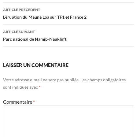
Navigation
ARTICLE PRÉCÉDENT
des
L’éruption du Mauna Loa sur TF1 et France 2
articles
ARTICLE SUIVANT
Parc national de Namib-Naukluft
LAISSER UN COMMENTAIRE
Votre adresse e-mail ne sera pas publiée.
Les champs obligatoires
sont indiqués avec
*
Commentaire
*