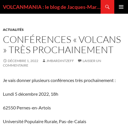
Recherche
VOLCANMANIA : le blog de Jacques-Marie BARDINTZEFF, volcanologue
ALLER
MENU
AU
PRINCI
CONTENU
ACTUALITÉS
CONFÉRENCES « VOLCANS
» TRÈS PROCHAINEMENT
DÉCEMBRE 1, 2022
JMBARDINTZEFF
LAISSER UN
COMMENTAIRE
Je vais donner plusieurs conférences très prochainement :
Lundi 5 décembre 2022, 18h
62550 Pernes-en-Artois
Université Populaire Rurale, Pas-de-Calais