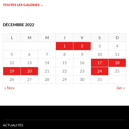
TOUTES LES GALERIES
→
DÉCEMBRE 2022
L
M
M
J
V
S
D
1
2
3
4
5
6
7
8
9
10
11
12
13
14
15
16
17
18
19
20
21
22
23
24
25
26
27
28
29
30
31
« Nov
Jan »
ACTUALITÉS