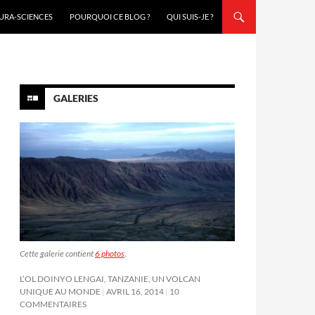
URA-SCIENCES
POURQUOI CE BLOG ?
QUI SUIS-JE ?
GALERIES
Cette galerie contient
6 photos
.
L’OL DOINYO LENGAI, TANZANIE, UN VOLCAN
UNIQUE AU MONDE
AVRIL 16, 2014
10
COMMENTAIRES