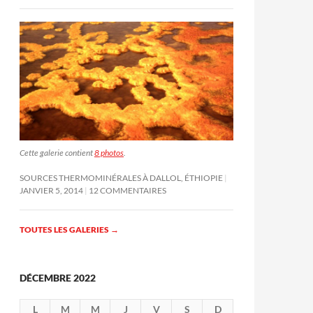
Cette galerie contient
8 photos
.
SOURCES THERMOMINÉRALES À DALLOL, ÉTHIOPIE
JANVIER 5, 2014
12 COMMENTAIRES
TOUTES LES GALERIES
→
DÉCEMBRE 2022
L
M
M
J
V
S
D