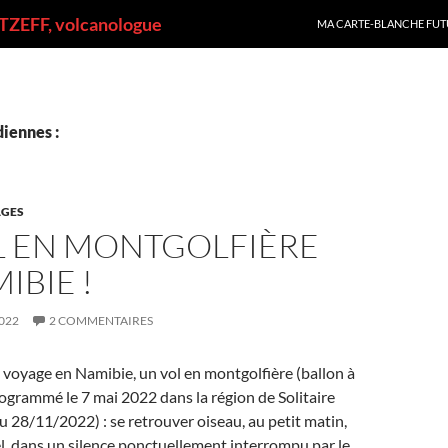
ALLER AU CONTENU
ZEFF, volcanologue
MA CARTE-BLANCHE FUT
iennes :
GES
L EN MONTGOLFIÈRE
IBIE !
022
2 COMMENTAIRES
 voyage en Namibie, un vol en montgolfière (ballon à
rogrammé le 7 mai 2022 dans la région de Solitaire
u 28/11/2022) : se retrouver oiseau, au petit matin,
iel, dans un silence ponctuellement interrompu par le