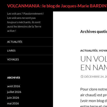
Recherche
VOLCANMANIA : le blog de Jacques-Marie BARDINT
Les volcans ? Passionnément !
Les volcans ne sont pas
toujours méchants, ils sont
aussi les témoins de la Terre
active !
Archives quotid
ACTUALITÉS
ACTUALITÉS
,
VOYA
LIVRES
UN VO
VOYAGES
EN NAM
DÉCEMBRE 24, 2
ARCHIVES
août 2026
Pour clore notre
juillet 2026
air chaud) est p
juin 2026
(voir mon blog d
mai 2026
entre terre et c