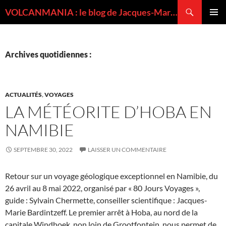
Recherche
VOLCANMANIA : le blog de Jacques-Marie BARDINTZEFF, volcanologue
ALLER
MENU
AU
PRINCI
CONTENU
Archives quotidiennes :
ACTUALITÉS
,
VOYAGES
LA MÉTÉORITE D’HOBA EN
NAMIBIE
SEPTEMBRE 30, 2022
LAISSER UN COMMENTAIRE
Retour sur un voyage géologique exceptionnel en Namibie, du
26 avril au 8 mai 2022, organisé par « 80 Jours Voyages »,
guide : Sylvain Chermette, conseiller scientifique : Jacques-
Marie Bardintzeff. Le premier arrêt à Hoba, au nord de la
capitale Windhoek, non loin de Grootfontein, nous permet de