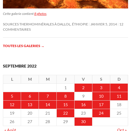
Cette galerie contient
8 photos
.
SOURCES THERMOMINÉRALES À DALLOL, ÉTHIOPIE
JANVIER 5, 2014
12
COMMENTAIRES
TOUTES LES GALERIES
→
SEPTEMBRE 2022
L
M
M
J
V
S
D
1
2
3
4
5
6
7
8
9
10
11
12
13
14
15
16
17
18
19
20
21
22
23
24
25
26
27
28
29
30
« Août
Oct »