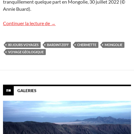
tranquillement quelque part en Mongolie, 30 juillet 2022 (©
Annie Buard).
Mongolie : retour vers Oulan-Bator
Continuer la lecture de
→
80 JOURS VOYAGES
BARDINTZEFF
CHERMETTE
MONGOLIE
VOYAGE GÉOLOGIQUE
GALERIES