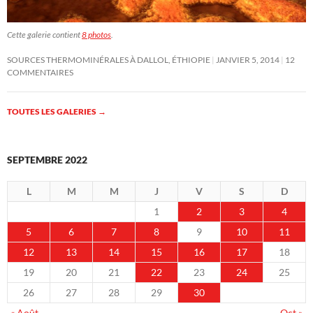
Cette galerie contient
8 photos
.
SOURCES THERMOMINÉRALES À DALLOL, ÉTHIOPIE
JANVIER 5, 2014
12
COMMENTAIRES
TOUTES LES GALERIES
→
SEPTEMBRE 2022
L
M
M
J
V
S
D
1
2
3
4
5
6
7
8
9
10
11
12
13
14
15
16
17
18
19
20
21
22
23
24
25
26
27
28
29
30
« Août
Oct »