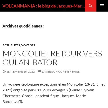
Recherche
VOLCANMANIA : le blog de Jacques-Marie BARDINTZEFF, volcanologue
ALLER
MENU
AU
PRINCI
CONTENU
Archives quotidiennes :
ACTUALITÉS
,
VOYAGES
MONGOLIE : RETOUR VERS
OULAN-BATOR
SEPTEMBRE 16, 2022
LAISSER UN COMMENTAIRE
Un voyage géologique exceptionnel en Mongolie (13-31 juillet
2022) organisé par « 80 Jours Voyages » (Guide : Sylvain
Chermette, Conseiller scientifique : Jacques-Marie
Bardintzeff).