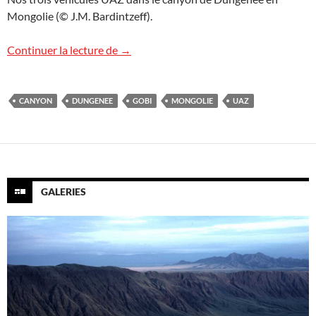
Mongolie (© J.M. Bardintzeff).
Canyon de Dungenee en Mongolie
Continuer la lecture de
→
CANYON
DUNGENEE
GOBI
MONGOLIE
UAZ
GALERIES