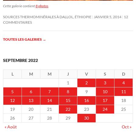
Cette galerie contient
8 photos
.
SOURCES THERMOMINÉRALES À DALLOL, ÉTHIOPIE
JANVIER 5, 2014
12
COMMENTAIRES
TOUTES LES GALERIES
→
SEPTEMBRE 2022
L
M
M
J
V
S
D
1
2
3
4
5
6
7
8
9
10
11
12
13
14
15
16
17
18
19
20
21
22
23
24
25
26
27
28
29
30
« Août
Oct »