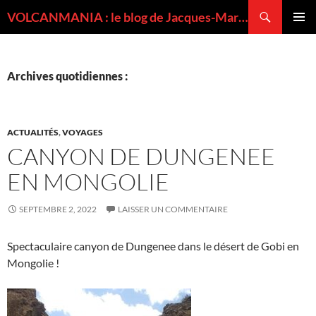
Recherche
VOLCANMANIA : le blog de Jacques-Marie BARDINTZEFF, volcanologue
ALLER
MENU
AU
PRINCI
CONTENU
Archives quotidiennes :
ACTUALITÉS
,
VOYAGES
CANYON DE DUNGENEE
EN MONGOLIE
SEPTEMBRE 2, 2022
LAISSER UN COMMENTAIRE
Spectaculaire canyon de Dungenee dans le désert de Gobi en
Mongolie !