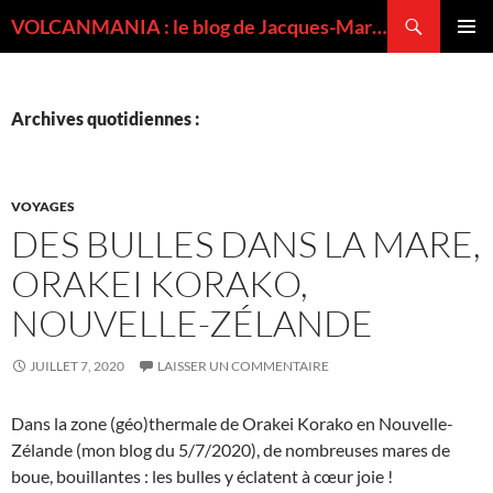
Recherche
VOLCANMANIA : le blog de Jacques-Marie BARDINTZEFF, volcanologue
ALLER
MENU
AU
PRINCI
CONTENU
Archives quotidiennes :
VOYAGES
DES BULLES DANS LA MARE,
ORAKEI KORAKO,
NOUVELLE-ZÉLANDE
JUILLET 7, 2020
LAISSER UN COMMENTAIRE
Dans la zone (géo)thermale de Orakei Korako en Nouvelle-
Zélande (mon blog du 5/7/2020), de nombreuses mares de
boue, bouillantes : les bulles y éclatent à cœur joie !