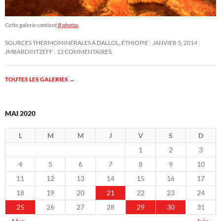
Cette galerie contient
8 photos
.
SOURCES THERMOMINÉRALES À DALLOL, ÉTHIOPIE
JANVIER 5, 2014
JMBARDINTZEFF
12 COMMENTAIRES
TOUTES LES GALERIES
→
MAI 2020
L
M
M
J
V
S
D
1
2
3
4
5
6
7
8
9
10
11
12
13
14
15
16
17
18
19
20
21
22
23
24
25
26
27
28
29
30
31