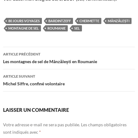
80 JOURS VOYAGES
BARDINTZEFF
CHERMETTE
MÂNZĂLEȘTI
MONTAGNE DE SEL
ROUMANIE
SEL
Navigation
ARTICLE PRÉCÉDENT
des
Les montagnes de sel de Mânzălești en Roumanie
articles
ARTICLE SUIVANT
Michel Siffre, confiné volontaire
LAISSER UN COMMENTAIRE
Votre adresse e-mail ne sera pas publiée.
Les champs obligatoires
sont indiqués avec
*