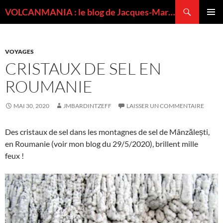
Recherche
VOLCANMANIA : le blog de Jacques-Marie BARDINTZEFF, volcanologue
ALLER
MENU
AU
PRINCI
CONTENU
VOYAGES
CRISTAUX DE SEL EN
ROUMANIE
MAI 30, 2020
JMBARDINTZEFF
LAISSER UN COMMENTAIRE
Des cristaux de sel dans les montagnes de sel de Mânzălești,
en Roumanie (voir mon blog du 29/5/2020), brillent mille
feux !