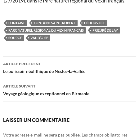
1/7/2019), dans le Parc naturel régional du Vexin français.
FONTAINE
FONTAINE SAINT-ROBERT
HÉDOUVILLE
PARC NATUREL RÉGIONAL DU VEXIN FRANÇAIS
PRIEURÉ DE LAY
SOURCE
VAL D’OISE
Navigation
ARTICLE PRÉCÉDENT
des
Le polissoir néolithique de Nesles-la-Vallée
articles
ARTICLE SUIVANT
Voyage géologique exceptionnel en Birmanie
LAISSER UN COMMENTAIRE
Votre adresse e-mail ne sera pas publiée.
Les champs obligatoires