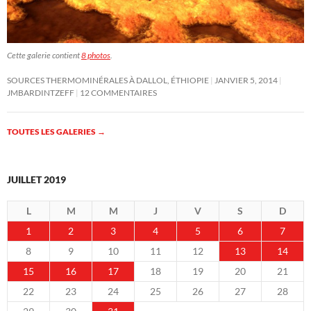
Cette galerie contient
8 photos
.
SOURCES THERMOMINÉRALES À DALLOL, ÉTHIOPIE
JANVIER 5, 2014
JMBARDINTZEFF
12 COMMENTAIRES
TOUTES LES GALERIES
→
JUILLET 2019
L
M
M
J
V
S
D
1
2
3
4
5
6
7
8
9
10
11
12
13
14
15
16
17
18
19
20
21
22
23
24
25
26
27
28