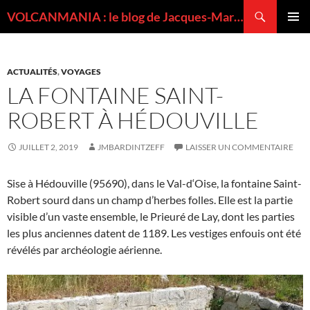
Recherche
VOLCANMANIA : le blog de Jacques-Marie BARDINTZEFF, volcanologue
ALLER
MENU
AU
PRINCI
CONTENU
ACTUALITÉS
,
VOYAGES
LA FONTAINE SAINT-
ROBERT À HÉDOUVILLE
JUILLET 2, 2019
JMBARDINTZEFF
LAISSER UN COMMENTAIRE
Sise à Hédouville (95690), dans le Val-d‘Oise, la fontaine Saint-
Robert sourd dans un champ d’herbes folles. Elle est la partie
visible d’un vaste ensemble, le Prieuré de Lay, dont les parties
les plus anciennes datent de 1189. Les vestiges enfouis ont été
révélés par archéologie aérienne.