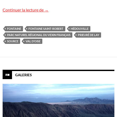
La fontaine Saint-Robert à Hédouville
Continuer la lecture de
→
FONTAINE
FONTAINE SAINT-ROBERT
HÉDOUVILLE
PARC NATUREL RÉGIONAL DU VEXIN FRANÇAIS
PRIEURÉ DE LAY
SOURCE
VAL D’OISE
GALERIES