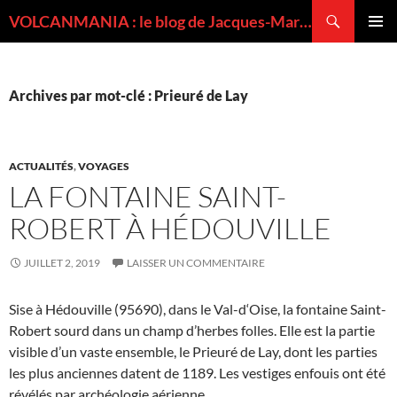
Recherche
VOLCANMANIA : le blog de Jacques-Marie BARDINTZEFF, volcanologue
ALLER
MENU
AU
PRINCI
CONTENU
Archives par mot-clé : Prieuré de Lay
ACTUALITÉS
,
VOYAGES
LA FONTAINE SAINT-
ROBERT À HÉDOUVILLE
JUILLET 2, 2019
LAISSER UN COMMENTAIRE
Sise à Hédouville (95690), dans le Val-d‘Oise, la fontaine Saint-
Robert sourd dans un champ d’herbes folles. Elle est la partie
visible d’un vaste ensemble, le Prieuré de Lay, dont les parties
les plus anciennes datent de 1189. Les vestiges enfouis ont été
révélés par archéologie aérienne.