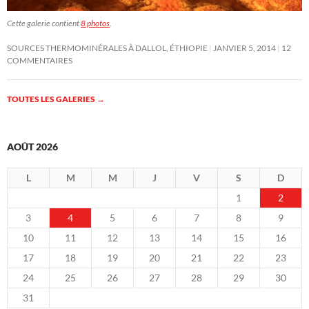
Cette galerie contient
8 photos
.
SOURCES THERMOMINÉRALES À DALLOL, ÉTHIOPIE
JANVIER 5, 2014
12
COMMENTAIRES
TOUTES LES GALERIES
→
AOÛT 2026
L
M
M
J
V
S
D
1
2
3
4
5
6
7
8
9
10
11
12
13
14
15
16
17
18
19
20
21
22
23
24
25
26
27
28
29
30
31