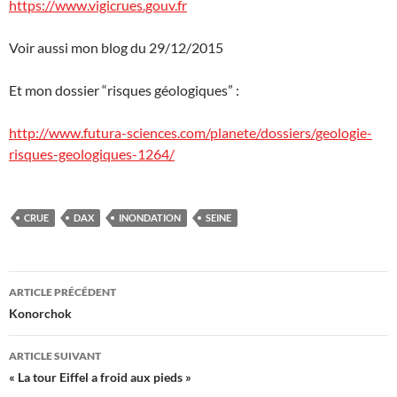
https://www.vigicrues.gouv.fr
Voir aussi mon blog du 29/12/2015
Et mon dossier “risques géologiques” :
http://www.futura-sciences.com/planete/dossiers/geologie-
risques-geologiques-1264/
CRUE
DAX
INONDATION
SEINE
Navigation
ARTICLE PRÉCÉDENT
des
Konorchok
articles
ARTICLE SUIVANT
« La tour Eiffel a froid aux pieds »