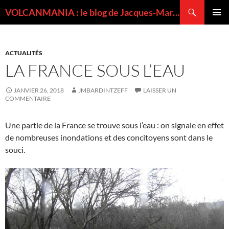
Recherche
VOLCANMANIA : le blog de Jacques-Marie BARDINTZEFF, volcanologue
ALLER
MENU
AU
PRINCI
CONTENU
ACTUALITÉS
LA FRANCE SOUS L’EAU
JANVIER 26, 2018
JMBARDINTZEFF
LAISSER UN
COMMENTAIRE
Une partie de la France se trouve sous l’eau : on signale en effet
de nombreuses inondations et des concitoyens sont dans le
souci.