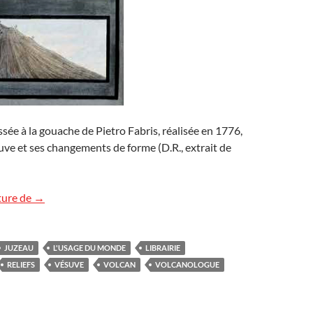
sée à la gouache de Pietro Fabris, réalisée en 1776,
ve et ses changements de forme (D.R., extrait de
Rencontre à la librairie
ture de
→
JUZEAU
L'USAGE DU MONDE
LIBRAIRIE
RELIEFS
VÉSUVE
VOLCAN
VOLCANOLOGUE