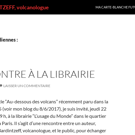
ALLER AU CONTENU
ZEFF, volcanologue
MA CARTE-BLANCHE FUT
iennes :
TRE À LA LIBRAIRIE
LAISSER UN COMMENTAIRE
icle “Au-dessous des volcans” récemment paru dans la
5 (voir mon blog du 8/6/2017), je suis invité, jeudi 22
19 h, à la librairie “L’usage du Monde” dans le quartier
 Paris. Il s’agit d’une rencontre entre un auteur,
rdintzeff, volcanologue, et le public, pour échanger