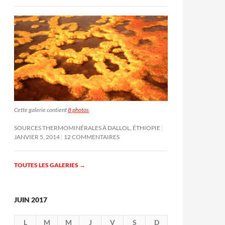
Cette galerie contient
8 photos
.
SOURCES THERMOMINÉRALES À DALLOL, ÉTHIOPIE
JANVIER 5, 2014
12 COMMENTAIRES
TOUTES LES GALERIES
→
JUIN 2017
L
M
M
J
V
S
D