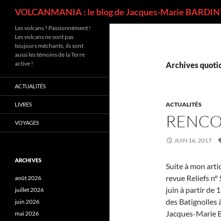
Recherche
VOLCANMANIA : le blog de Jacques-Marie BARDINT
Les volcans ? Passionnément !
Les volcans ne sont pas
toujours méchants, ils sont
aussi les témoins de la Terre
active !
Archives quotid
ACTUALITÉS
ACTUALITÉS
LIVRES
RENCON
VOYAGES
JUIN 16, 2017
ARCHIVES
Suite à mon art
revue Reliefs n° 
août 2026
juin à partir de 
juillet 2026
des Batignolles à
juin 2026
Jacques-Marie Ba
mai 2026