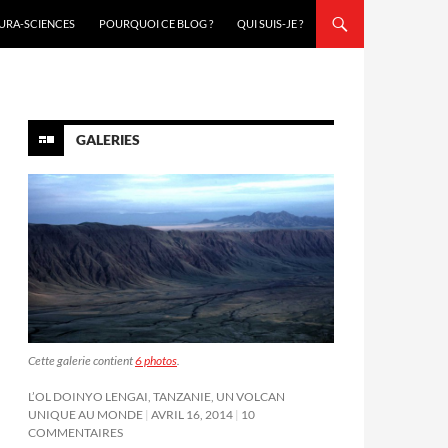
URA-SCIENCES
POURQUOI CE BLOG ?
QUI SUIS-JE ?
GALERIES
Cette galerie contient
6 photos
.
L’OL DOINYO LENGAI, TANZANIE, UN VOLCAN
UNIQUE AU MONDE
AVRIL 16, 2014
10
COMMENTAIRES