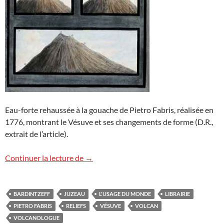
Eau-forte rehaussée à la gouache de Pietro Fabris, réalisée en
1776, montrant le Vésuve et ses changements de forme (D.R.,
extrait de l’article).
Rencontre à la librairie
Continuer la lecture de
→
BARDINTZEFF
JUZEAU
L'USAGE DU MONDE
LIBRAIRIE
PIETRO FABRIS
RELIEFS
VÉSUVE
VOLCAN
VOLCANOLOGUE