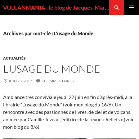
Recherche
VOLCANMANIA : le blog de Jacques-Marie BARDINTZEFF, volcanologue
ALLER
MENU
AU
PRINCI
CONTENU
Archives par mot-clé : L’usage du Monde
ACTUALITÉS
L’USAGE DU MONDE
JUIN 23, 2017
2 COMMENTAIRES
Ambiance très conviviale jeudi 22 juin en fin d’après-midi, à la
librairie “L’usage du Monde” (voir mon blog du 16/6). Un
rencontre avec des passionnés de livres, de ciel et de volcans,
animée par Camille Juzeau, éditrice de la revue « Reliefs » (voir
mon blog du 8/6).