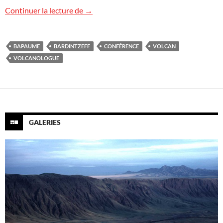
Conférence à Bapaume
Continuer la lecture de
→
BAPAUME
BARDINTZEFF
CONFÉRENCE
VOLCAN
VOLCANOLOGUE
GALERIES