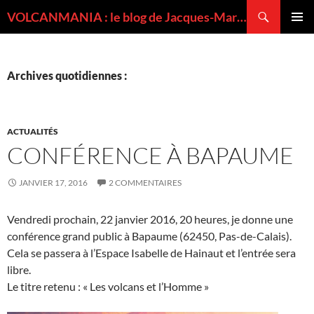
Recherche
VOLCANMANIA : le blog de Jacques-Marie BARDINTZEFF, volcanologue
ALLER
MENU
AU
PRINCI
CONTENU
Archives quotidiennes :
ACTUALITÉS
CONFÉRENCE À BAPAUME
JANVIER 17, 2016
2 COMMENTAIRES
Vendredi prochain, 22 janvier 2016, 20 heures, je donne une
conférence grand public à Bapaume (62450, Pas-de-Calais).
Cela se passera à l’Espace Isabelle de Hainaut et l’entrée sera
libre.
Le titre retenu : « Les volcans et l’Homme »