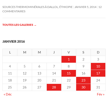
SOURCES THERMOMINÉRALES À DALLOL, ÉTHIOPIE
JANVIER 5, 2014
12
COMMENTAIRES
TOUTES LES GALERIES
→
JANVIER 2016
L
M
M
J
V
S
D
1
2
3
4
5
6
7
8
9
10
11
12
13
14
15
16
17
18
19
20
21
22
23
24
25
26
27
28
29
30
31
« Déc
Fév »