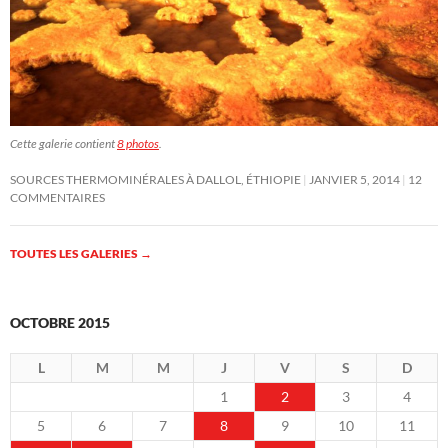
Cette galerie contient
8 photos
.
SOURCES THERMOMINÉRALES À DALLOL, ÉTHIOPIE
JANVIER 5, 2014
12
COMMENTAIRES
TOUTES LES GALERIES
→
OCTOBRE 2015
L
M
M
J
V
S
D
1
2
3
4
5
6
7
8
9
10
11