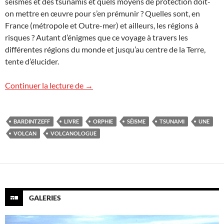
séismes et des tsunamis et quels moyens de protection doit-
on mettre en œuvre pour s’en prémunir ? Quelles sont, en
France (métropole et Outre-mer) et ailleurs, les régions à
risques ? Autant d’énigmes que ce voyage à travers les
différentes régions du monde et jusqu’au centre de la Terre,
tente d’élucider.
Tout savoir sur les volcans du monde, sé
Continuer la lecture de
→
BARDINTZEFF
LIVRE
ORPHIE
SÉISME
TSUNAMI
UNE
VOLCAN
VOLCANOLOGUE
GALERIES