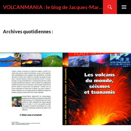
Recherche
VOLCANMANIA : le blog de Jacques-Marie BARDINTZEFF, volcanologue
ALLER
MENU
AU
PRINCI
CONTENU
Archives quotidiennes :